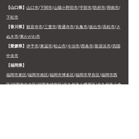
【山口県】
山口市
/
下関市
/
山陽小野田市
/
宇部市
/
防府市
/
周南市
/
下松市
【香川県】
観音寺市
/
三豊市
/
善通寺市
/
丸亀市
/
坂出市
/
高松市
/
さ
ぬき市
/
東かがわ市
【愛媛県】
伊予市
/
東温市
/
松山市
/
今治市
/
西条市
/
新居浜市
/
四国
中央市
【福岡県】
福岡市東区
/
福岡市南区
/
福岡市博多区
/
福岡市早良区
/
福岡市西
区
/
福岡市中央区
/
福岡市城南区
/
北九州市八幡西区
/
北九州市小倉
南区
/
北九州市小倉北区
/
北九州市門司区
/
北九州市若松区
/
北九州
市八幡東区
/
北九州市戸畑区
/
久留米市
/
飯塚市
/
大牟田市
/
春日市
/
筑紫野市
/
糸島市
/
宗像市
/
大野城市
/
柳川市
/
太宰府市
/
行橋市
/
八女
市
/
小郡市
/
古賀市
/
直方市
/
朝倉市
/
福津市
/
田川市
/
筑後市
/
中間市
/
嘉麻市
/
みやま市
/
大川市
/
うきは市
/
宮若市
/
豊前市
/
那珂川町
/
志免