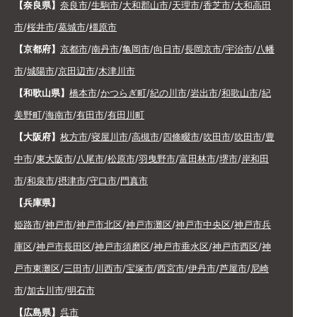
【奈良県】
奈良市
/
生駒市
/
大和郡山市
/
天理市
/
香芝市
/
大和高田
市
/
桜井市
/
葛城市
/
橿原市
【京都府】
京都市
/
南丹市
/
亀岡市
/
向日市
/
長岡京市
/
宇治市
/
八幡
市
/
城陽市
/
京田辺市
/
木津川市
【和歌山県】
橋本市
/
かつらぎ町
/
紀の川市
/
岩出市
/
和歌山市
/
紀
美野町
/
海南市
/
有田市
/
有田川町
【大阪府】
枚方市
/
寝屋川市
/
高槻市
/
四條畷市
/
吹田市
/
吹田市
/
豊
中市
/
東大阪市
/
八尾市
/
松原市
/
羽曳野市
/
富田林市
/
堺市
/
岸和田
市
/
和泉市
/
摂津市
/
守口市
/
門真市
【兵庫県】
姫路市
/
神戸市
/
神戸市北区
/
神戸市灘区
/
神戸市中央区
/
神戸市兵
庫区
/
神戸市長田区
/
神戸市須磨区
/
神戸市垂水区
/
神戸市西区
/
神
戸市東灘区
/
三田市
/
川西市
/
宝塚市
/
西宮市
/
伊丹市
/
芦屋市
/
尼崎
市
/
加古川市
/
明石市
【広島県】
呉市