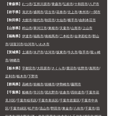
【青森県】
むつ市
/
五所川原市
/
青森市
/
弘前市
/
十和田市
/
八戸市
【岩手県】
滝沢市
/
盛岡市
/
宮古市
/
花巻市
/
北上市
/
奥州市
/
一関市
【秋田県】
大館市
/
能代市
/
秋田市
/
大仙市
/
横手市
/
由利本荘市
【山形県】
村山市
/
寒河江市
/
東根市
/
天童市
/
山形市
/
上山市
【福島県】
伊達市
/
福島市
/
南相馬市
/
二本松市
/
会津若松市
/
郡山
市
/
須賀川市
/
白河市
/
いわき市
【茨城県】
土浦市
/
水戸市
/
古河市
/
坂東市
/
牛久市
/
取手市
/
龍ヶ崎
市
/
神栖市
【栃木県】
宇都宮市
/
大田原市
/
さくら市
/
鹿沼市
/
佐野市
/
真岡市
/
足利市
/
栃木市
/
下野市
【群馬県】
高崎市
/
前橋市
/
前橋市
/
伊勢崎市
/
藤岡市
【千葉県】
船橋市
/
市川市
/
習志野市
/
佐倉市
/
四街道市
/
千葉市花
見川区
/
千葉市稲毛区
/
千葉市美浜区
/
千葉市若葉区
/
千葉市中央
区
/
千葉市緑区
/
松戸市
/
流山市
/
野田市
/
東金市
/
八街市
/
千葉市
/
四