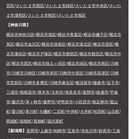
宮区
/
さいたま市西区
/
さいたま市緑区
/
さいたま市中央区
/
さいた
ま市浦和区
/
さいたま市桜区
/
さいたま市南区
【神奈川県】
横浜市神奈川区
/
横浜市旭区
/
横浜市青葉区
/
横浜市磯子区
/
横浜市
泉区
/
横浜市金沢区
/
横浜市港南区
/
横浜市港北区
/
横浜市栄区
/
横
浜市瀬谷区
/
横浜市戸塚区
/
横浜市都筑区
/
横浜市鶴見区
/
横浜市中
区
/
横浜市西区
/
横浜市保土ヶ谷区
/
横浜市緑区
/
横浜市南区
/
川崎
市
/
川崎市川崎区
/
川崎市幸区
/
川崎市中原区
/
川崎市高津区
/
川崎
市宮前区
/
川崎市多摩区
/
川崎市麻生区
/
横須賀市
/
鎌倉市
/
逗子市
/
三浦市
/
相模原市
/
厚木市
/
大和市
/
海老名市
/
座間市
/
綾瀬市
/
平塚
市
/
藤沢市
/
茅ヶ崎市
/
秦野市
/
伊勢原市
/
小田原市
/
南足柄市
/
葉山
町
/
愛川町
/
寒川町
/
大磯町
/
二宮町
/
中井町
/
大井町
/
松田町
/
山北町
/
開成町
/
箱根町
/
真鶴町
/
湯河原町
【新潟県】
長岡市
/
上越市
/
柏崎市
/
五泉市
/
糸魚川市
/
妙高市
/
三条