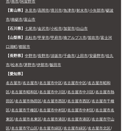
市
/
燕市
/
阿賀野市
【富山県】
氷見市
/
高岡市
/
滑川市
/
魚津市
/
射水市
/
小矢部市
/
砺波
市
/
南砺市
/
富山市
【石川県】
七尾市
/
金沢市
/
小松市
/
加賀市
/
白山市
【山梨県】
北杜市
/
甲斐市
/
甲府市
/
南アルプス市
/
笛吹市
/
富士河
口湖町
/
都留市
【長野県】
中野市
/
長野市
/
須坂市
/
千曲市
/
上田市
/
安曇野市
/
佐久
市
/
松本市
/
茅野市
/
伊那市
/
飯田市
【愛知県】
名古屋市
/
名古屋市
/
名古屋市中区
/
名古屋市中区
/
名古屋市昭和
区
/
名古屋市昭和区
/
名古屋市中川区
/
名古屋市中川区
/
名古屋市熱
田区
/
名古屋市熱田区
/
名古屋市西区
/
名古屋市西区
/
名古屋市千種
区
/
名古屋市千種区
/
名古屋市中村区
/
名古屋市中村区
/
名古屋市名
東区
/
名古屋市名東区
/
名古屋市港区
/
名古屋市港区
/
名古屋市守山
区
/
名古屋市守山区
/
名古屋市緑区
/
名古屋市緑区
/
名古屋市北区
/