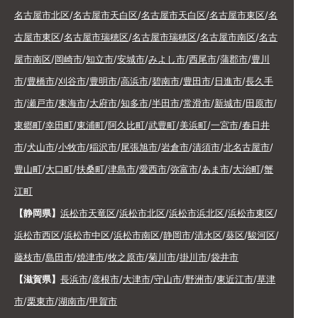
名古屋市北区
/
名古屋市天白区
/
名古屋市天白区
/
名古屋市東区
/
名
古屋市東区
/
名古屋市瑞穂区
/
名古屋市瑞穂区
/
名古屋市南区
/
名古
屋市南区
/
岡崎市
/
知立市
/
安城市
/
みよし市
/
西尾市
/
蒲郡市
/
豊川
市
/
豊橋市
/
刈谷市
/
豊明市
/
高浜市
/
碧南市
/
豊田市
/
日進市
/
長久手
市
/
瀬戸市
/
東海市
/
大府市
/
知多市
/
半田市
/
常滑市
/
新城市
/
田原市
/
東郷町
/
幸田町
/
東浦町
/
阿久比町
/
武豊町
/
美浜町
/
一宮市
/
春日井
市
/
犬山市
/
小牧市
/
稲沢市
/
尾張旭市
/
岩倉市
/
清須市
/
北名古屋市
/
豊山町
/
大口町
/
扶桑町
/
津島市
/
愛西市
/
弥富市
/
あま市
/
大治町
/
蟹
江町
【静岡県】
浜松市天竜区
/
浜松市北区
/
浜松市浜北区
/
浜松市東区
/
浜松市西区
/
浜松市中区
/
浜松市南区
/
静岡市
/
清水区
/
葵区
/
駿河区
/
藤枝市
/
島田市
/
焼津市
/
牧之原市
/
菊川市
/
掛川市
/
袋井市
【滋賀県】
長浜市
/
彦根市
/
大津市
/
守山市
/
野洲市
/
東近江市
/
草津
市
/
栗東市
/
湖南市
/
甲賀市