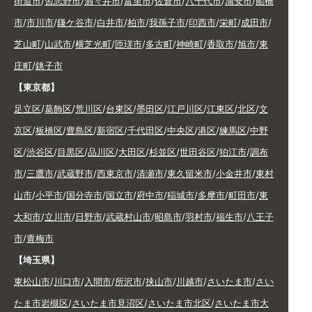
街道市
/
習志野市
/
酒々井市
/
富里市
/
佐倉市
/
八千代市
/
浦安市
/
船橋
市
/
市川市
/
鎌ケ谷市
/
白井市
/
柏市
/
我孫子市
/
印西市
/
栄町
/
成田市
/
芝山町
/
山武市
/
横芝光町
/
匝瑳市
/
多古町
/
神崎町
/
香取市
/
旭市
/
東
庄町
/
銚子市
【東京都】
足立区
/
葛飾区
/
荒川区
/
台東区
/
墨田区
/
江戸川区
/
江東区
/
北区
/
文
京区
/
板橋区
/
豊島区
/
新宿区
/
千代田区
/
中央区
/
港区
/
練馬区
/
中野
区
/
渋谷区
/
目黒区
/
品川区
/
大田区
/
杉並区
/
世田谷区
/
狛江市
/
調布
市
/
三鷹市
/
武蔵野市
/
西東京市
/
清瀬市
/
東久留米市
/
小金井市
/
東村
山市
/
小平市
/
国分寺市
/
国立市
/
府中市
/
稲城市
/
多摩市
/
町田市
/
東
大和市
/
立川市
/
日野市
/
武蔵村山市
/
昭島市
/
羽村市
/
福生市
/
八王子
市
/
青梅市
【埼玉県】
東松山市
/
川口市
/
入間市
/
所沢市
/
挟山市
/
川越市
/
さいたま市
/
さい
たま市岩槻区
/
さいたま市見沼区
/
さいたま市北区
/
さいたま市大