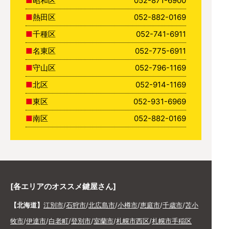
昭和区
052-871-6900
熱田区
052-882-0169
千種区
052-741-6911
名東区
052-775-6911
守山区
052-796-1169
北区
052-914-1169
東区
052-931-6969
南区
052-882-0169
[各エリアのオススメ鍵屋さん]
【北海道】
江別市
/
石狩市
/
北広島市
/
小樽市
/
恵庭市
/
千歳市
/
苫小
牧市
/
伊達市
/
白老町
/
登別市
/
室蘭市
/
札幌市西区
/
札幌市手稲区