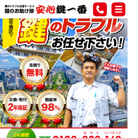
名
古
屋
市
港
区
で