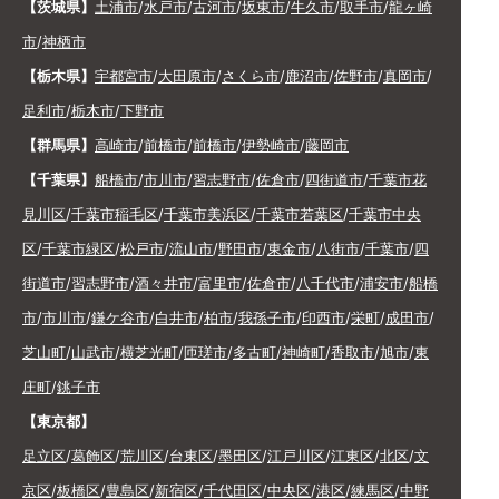
【茨城県】
土浦市
/
水戸市
/
古河市
/
坂東市
/
牛久市
/
取手市
/
龍ヶ崎
市
/
神栖市
【栃木県】
宇都宮市
/
大田原市
/
さくら市
/
鹿沼市
/
佐野市
/
真岡市
/
足利市
/
栃木市
/
下野市
【群馬県】
高崎市
/
前橋市
/
前橋市
/
伊勢崎市
/
藤岡市
【千葉県】
船橋市
/
市川市
/
習志野市
/
佐倉市
/
四街道市
/
千葉市花
見川区
/
千葉市稲毛区
/
千葉市美浜区
/
千葉市若葉区
/
千葉市中央
区
/
千葉市緑区
/
松戸市
/
流山市
/
野田市
/
東金市
/
八街市
/
千葉市
/
四
街道市
/
習志野市
/
酒々井市
/
富里市
/
佐倉市
/
八千代市
/
浦安市
/
船橋
市
/
市川市
/
鎌ケ谷市
/
白井市
/
柏市
/
我孫子市
/
印西市
/
栄町
/
成田市
/
芝山町
/
山武市
/
横芝光町
/
匝瑳市
/
多古町
/
神崎町
/
香取市
/
旭市
/
東
庄町
/
銚子市
【東京都】
足立区
/
葛飾区
/
荒川区
/
台東区
/
墨田区
/
江戸川区
/
江東区
/
北区
/
文
京区
/
板橋区
/
豊島区
/
新宿区
/
千代田区
/
中央区
/
港区
/
練馬区
/
中野