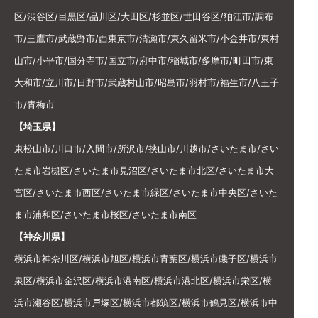
区
/
渋谷区
/
目黒区
/
品川区
/
大田区
/
杉並区
/
世田谷区
/
狛江市
/
調布
市
/
三鷹市
/
武蔵野市
/
西東京市
/
清瀬市
/
東久留米市
/
小金井市
/
東村
山市
/
小平市
/
国分寺市
/
国立市
/
府中市
/
稲城市
/
多摩市
/
町田市
/
東
大和市
/
立川市
/
日野市
/
武蔵村山市
/
昭島市
/
羽村市
/
福生市
/
八王子
市
/
青梅市
【埼玉県】
東松山市
/
川口市
/
入間市
/
所沢市
/
挟山市
/
川越市
/
さいたま市
/
さい
たま市岩槻区
/
さいたま市見沼区
/
さいたま市北区
/
さいたま市大
宮区
/
さいたま市西区
/
さいたま市緑区
/
さいたま市中央区
/
さいた
ま市浦和区
/
さいたま市桜区
/
さいたま市南区
【神奈川県】
横浜市神奈川区
/
横浜市旭区
/
横浜市青葉区
/
横浜市磯子区
/
横浜市
泉区
/
横浜市金沢区
/
横浜市港南区
/
横浜市港北区
/
横浜市栄区
/
横
浜市瀬谷区
/
横浜市戸塚区
/
横浜市都筑区
/
横浜市鶴見区
/
横浜市中