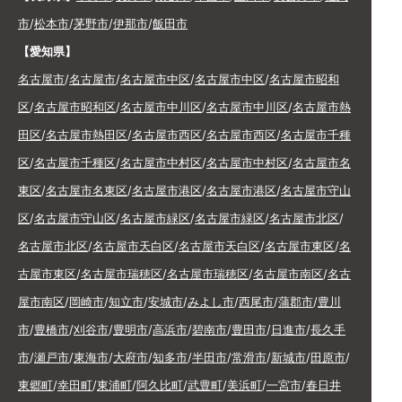
市
/
松本市
/
茅野市
/
伊那市
/
飯田市
【愛知県】
名古屋市
/
名古屋市
/
名古屋市中区
/
名古屋市中区
/
名古屋市昭和
区
/
名古屋市昭和区
/
名古屋市中川区
/
名古屋市中川区
/
名古屋市熱
田区
/
名古屋市熱田区
/
名古屋市西区
/
名古屋市西区
/
名古屋市千種
区
/
名古屋市千種区
/
名古屋市中村区
/
名古屋市中村区
/
名古屋市名
東区
/
名古屋市名東区
/
名古屋市港区
/
名古屋市港区
/
名古屋市守山
区
/
名古屋市守山区
/
名古屋市緑区
/
名古屋市緑区
/
名古屋市北区
/
名古屋市北区
/
名古屋市天白区
/
名古屋市天白区
/
名古屋市東区
/
名
古屋市東区
/
名古屋市瑞穂区
/
名古屋市瑞穂区
/
名古屋市南区
/
名古
屋市南区
/
岡崎市
/
知立市
/
安城市
/
みよし市
/
西尾市
/
蒲郡市
/
豊川
市
/
豊橋市
/
刈谷市
/
豊明市
/
高浜市
/
碧南市
/
豊田市
/
日進市
/
長久手
市
/
瀬戸市
/
東海市
/
大府市
/
知多市
/
半田市
/
常滑市
/
新城市
/
田原市
/
東郷町
/
幸田町
/
東浦町
/
阿久比町
/
武豊町
/
美浜町
/
一宮市
/
春日井