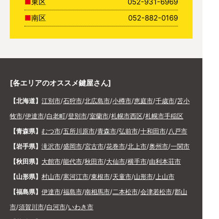
東区
052-931-6969
南区
052-882-0169
[各エリアのオススメ鍵屋さん]
【北海道】
江別市
/
石狩市
/
北広島市
/
小樽市
/
恵庭市
/
千歳市
/
苫小
牧市
/
伊達市
/
白老町
/
登別市
/
室蘭市
/
札幌市西区
/
札幌市手稲区
【青森県】
むつ市
/
五所川原市
/
青森市
/
弘前市
/
十和田市
/
八戸市
【岩手県】
滝沢市
/
盛岡市
/
宮古市
/
花巻市
/
北上市
/
奥州市
/
一関市
【秋田県】
大館市
/
能代市
/
秋田市
/
大仙市
/
横手市
/
由利本荘市
【山形県】
村山市
/
寒河江市
/
東根市
/
天童市
/
山形市
/
上山市
【福島県】
伊達市
/
福島市
/
南相馬市
/
二本松市
/
会津若松市
/
郡山
市
/
須賀川市
/
白河市
/
いわき市