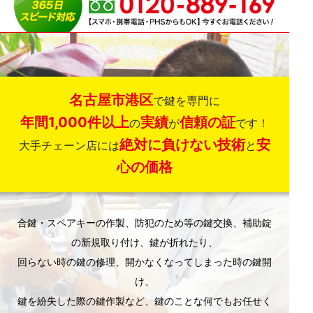
名古屋市港区
で鍵を専門に
年間1,000件以上
実績
信頼の証
の
が
です！
絶対に負けない技術
安
大手チェーン店には
と
心の価格
合鍵・スペアキーの作製、防犯のため等の鍵交換、補助錠
の新規取り付け、鍵が折れたり、
回らない時の鍵の修理、開かなくなってしまった時の鍵開
け、
鍵を紛失した際の鍵作製など、鍵のことな何でもお任せく