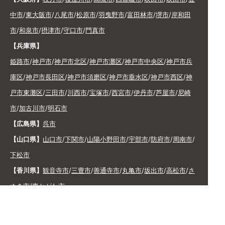
中市
/
東大阪市
/
八尾市
/
松原市
/
羽曳野市
/
富田林市
/
堺市
/
岸和田
市
/
和泉市
/
摂津市
/
守口市
/
門真市
【兵庫県】
姫路市
/
神戸市
/
神戸市北区
/
神戸市灘区
/
神戸市中央区
/
神戸市兵
庫区
/
神戸市長田区
/
神戸市須磨区
/
神戸市垂水区
/
神戸市西区
/
神
戸市東灘区
/
三田市
/
川西市
/
宝塚市
/
西宮市
/
伊丹市
/
芦屋市
/
尼崎
市
/
加古川市
/
明石市
【広島県】
呉市
【山口県】
山口市
/
下関市
/
山陽小野田市
/
宇部市
/
防府市
/
周南市
/
下松市
【香川県】
観音寺市
/
三豊市
/
善通寺市
/
丸亀市
/
坂出市
/
高松市
/
さ
ぬき市
/
東かがわ市
【愛媛県】
伊予市
/
東温市
/
松山市
/
今治市
/
西条市
/
新居浜市
/
四国
中央市