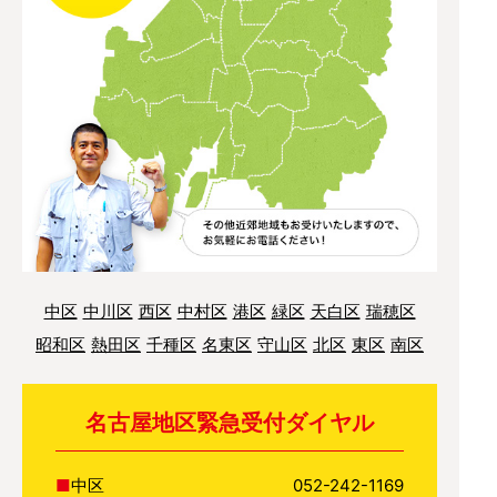
中区
中川区
西区
中村区
港区
緑区
天白区
瑞穂区
昭和区
熱田区
千種区
名東区
守山区
北区
東区
南区
名古屋地区緊急受付ダイヤル
中区
052-242-1169