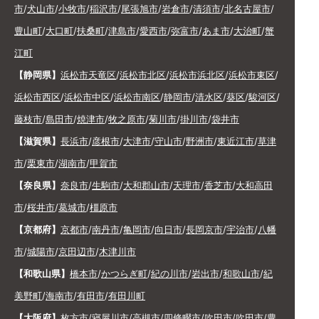
市
/
犬山市
/
小牧市
/
稲沢市
/
尾張旭市
/
岩倉市
/
清須市
/
北名古屋市
/
豊山町
/
大口町
/
扶桑町
/
津島市
/
愛西市
/
弥富市
/
あま市
/
大治町
/
蟹
江町
【静岡県】
浜松市天竜区
/
浜松市北区
/
浜松市浜北区
/
浜松市東区
/
浜松市西区
/
浜松市中区
/
浜松市南区
/
静岡市
/
清水区
/
葵区
/
駿河区
/
藤枝市
/
島田市
/
焼津市
/
牧之原市
/
菊川市
/
掛川市
/
袋井市
【滋賀県】
長浜市
/
彦根市
/
大津市
/
守山市
/
野洲市
/
東近江市
/
草津
市
/
栗東市
/
湖南市
/
甲賀市
【奈良県】
奈良市
/
生駒市
/
大和郡山市
/
天理市
/
香芝市
/
大和高田
市
/
桜井市
/
葛城市
/
橿原市
【京都府】
京都市
/
南丹市
/
亀岡市
/
向日市
/
長岡京市
/
宇治市
/
八幡
市
/
城陽市
/
京田辺市
/
木津川市
【和歌山県】
橋本市
/
かつらぎ町
/
紀の川市
/
岩出市
/
和歌山市
/
紀
美野町
/
海南市
/
有田市
/
有田川町
【大阪府】
枚方市
/
寝屋川市
/
高槻市
/
四條畷市
/
吹田市
/
吹田市
/
豊