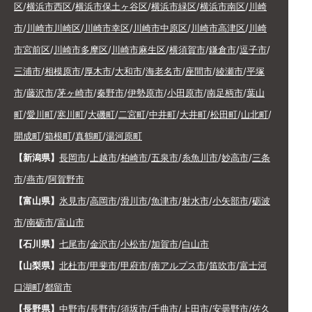
区
/
横浜市西区
/
横浜市保土ヶ谷区
/
横浜市緑区
/
横浜市南区
/
川崎
市
/
川崎市川崎区
/
川崎市幸区
/
川崎市中原区
/
川崎市高津区
/
川崎
市宮前区
/
川崎市多摩区
/
川崎市麻生区
/
横須賀市
/
鎌倉市
/
逗子市
/
三浦市
/
相模原市
/
厚木市
/
大和市
/
海老名市
/
座間市
/
綾瀬市
/
平塚
市
/
藤沢市
/
茅ヶ崎市
/
秦野市
/
伊勢原市
/
小田原市
/
南足柄市
/
葉山
町
/
愛川町
/
寒川町
/
大磯町
/
二宮町
/
中井町
/
大井町
/
松田町
/
山北町
/
開成町
/
箱根町
/
真鶴町
/
湯河原町
【新潟県】
長岡市
/
上越市
/
柏崎市
/
五泉市
/
糸魚川市
/
妙高市
/
三条
市
/
燕市
/
阿賀野市
【富山県】
氷見市
/
高岡市
/
滑川市
/
魚津市
/
射水市
/
小矢部市
/
砺波
市
/
南砺市
/
富山市
【石川県】
七尾市
/
金沢市
/
小松市
/
加賀市
/
白山市
【山梨県】
北杜市
/
甲斐市
/
甲府市
/
南アルプス市
/
笛吹市
/
富士河
口湖町
/
都留市
【長野県】
中野市
/
長野市
/
須坂市
/
千曲市
/
上田市
/
安曇野市
/
佐久