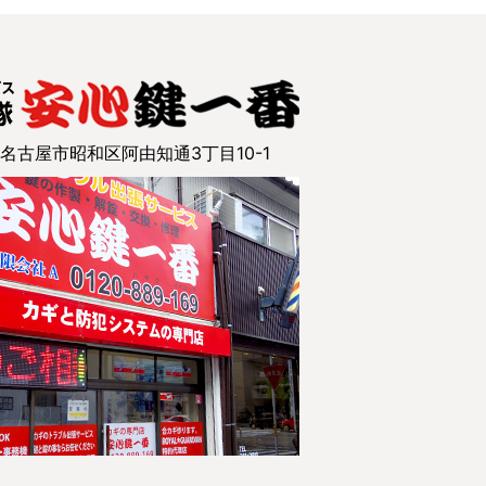
7 名古屋市昭和区阿由知通3丁目10-1