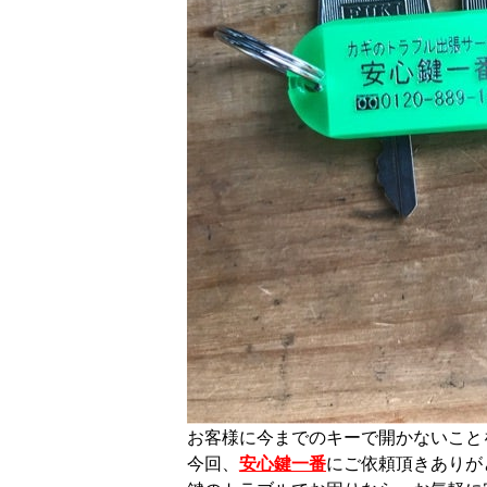
お客様に今までのキーで開かないこと
今回、
安心鍵一番
にご依頼頂きありが