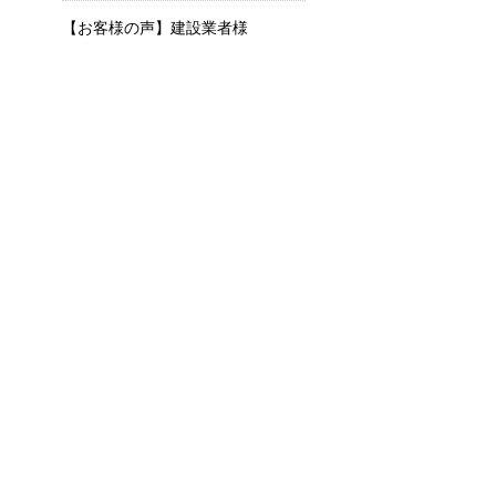
【お客様の声】建設業者様