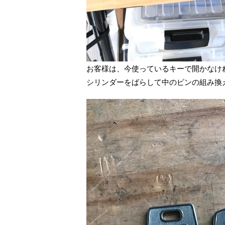
お客様は、今使っているキーで開かなけ
シリンダーをばらして中のピンの組み換