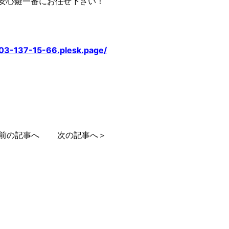
安心鍵一番にお任せ下さい！
.203-137-15-66.plesk.page/
前の記事へ
次の記事へ＞