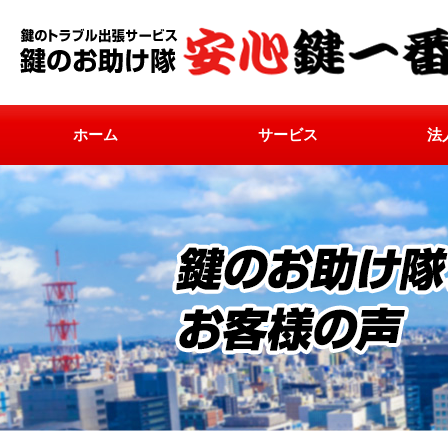
ホーム
サービス
法