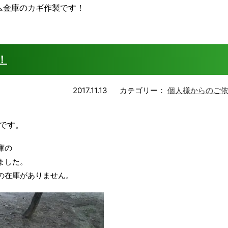
ム金庫のカギ作製です！
！
2017.11.13
カテゴリー：
個人様からのご
矢です。
庫の
ました。
の在庫がありません。