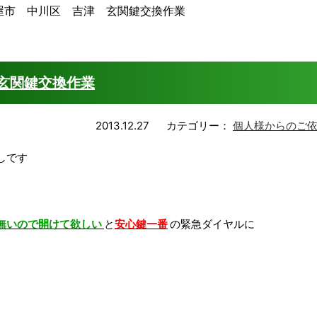
屋市 中川区 吉津 玄関鍵交換作業
玄関鍵交換作業
2013.12.27
カテゴリー：
個人様からのご
しです
無いので
開けて欲しい
と
安心鍵一番
の緊急ダイヤルに