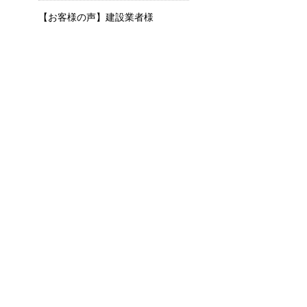
【お客様の声】建設業者様