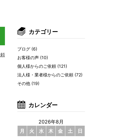
カテゴリー
ブログ
(6)
依頼
お客様の声
(10)
個人様からのご依頼
(121)
法人様・業者様からのご依頼
(72)
その他
(19)
カレンダー
2026年8月
月
火
水
木
金
土
日