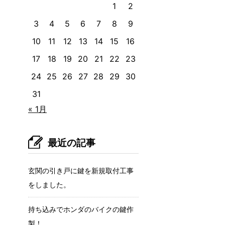
1
2
3
4
5
6
7
8
9
10
11
12
13
14
15
16
17
18
19
20
21
22
23
24
25
26
27
28
29
30
31
« 1月
最近の記事
玄関の引き戸に鍵を新規取付工事
をしました。
持ち込みでホンダのバイクの鍵作
製！