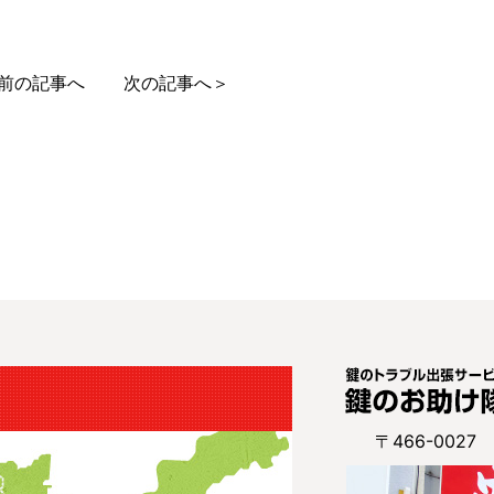
前の記事へ
次の記事へ＞
〒466-002