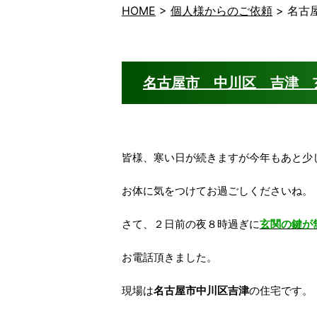
HOME
>
個人様からのご依頼
>
名古
名古屋市 中川区 吉津 
皆様、寒い日が続きますが今年もあと少
お体に気をつけてお過ごしくださいね。
さて、２日前の夜８時過ぎに
玄関の鍵が
お電話頂きました。
現場は
名古屋市中川区吉津
の住宅です。