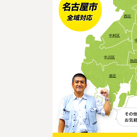
西区
中村区
中川区
熱
港区