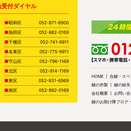
急受付ダイヤル
昭和区
052-871-6900
熱田区
052-882-0169
千種区
052-741-6911
名東区
052-775-6911
守山区
052-796-1169
北区
052-914-1169
HOME
合鍵・スペ
東区
052-931-6969
鍵の作製
鍵の紛失
南区
052-882-0169
会社概要
お問い合
鍵のお助け隊ブログ