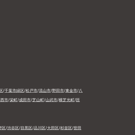
区
/
千葉市緑区
/
松戸市
/
流山市
/
野田市
/
東金市
/
八
印西市
/
栄町
/
成田市
/
芝山町
/
山武市
/
横芝光町
/
匝
野区
/
渋谷区
/
目黒区
/
品川区
/
大田区
/
杉並区
/
世田