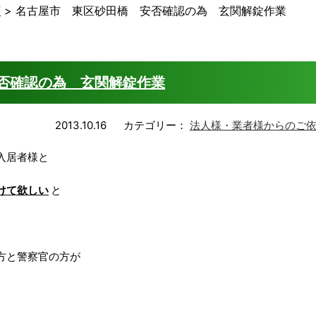
頼
>
名古屋市 東区砂田橋 安否確認の為 玄関解錠作業
否確認の為 玄関解錠作業
2013.10.16
カテゴリー：
法人様・業者様からのご
入居者様と
けて欲しい
と
方と警察官の方が