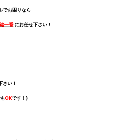
ルでお困りなら
鍵一番
にお任せ下さい！
下さい！
でも
OK
です！)