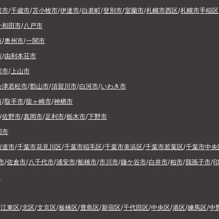
庭市
/
千歳市
/
苫小牧市
/
伊達市
/
白老町
/
登別市
/
室蘭市
/
札幌市西区
/
札幌市手稲区
十和田市
/
八戸市
市
/
奥州市
/
一関市
市
/
由利本荘市
形市
/
上山市
会津若松市
/
郡山市
/
須賀川市
/
白河市
/
いわき市
市
/
取手市
/
龍ヶ崎市
/
神栖市
/
佐野市
/
真岡市
/
足利市
/
栃木市
/
下野市
岡市
街道市
/
千葉市花見川区
/
千葉市稲毛区
/
千葉市美浜区
/
千葉市若葉区
/
千葉市中央
市
/
佐倉市
/
八千代市
/
浦安市
/
船橋市
/
市川市
/
鎌ケ谷市
/
白井市
/
柏市
/
我孫子市
/
市
/
江東区
/
北区
/
文京区
/
板橋区
/
豊島区
/
新宿区
/
千代田区
/
中央区
/
港区
/
練馬区
/
中