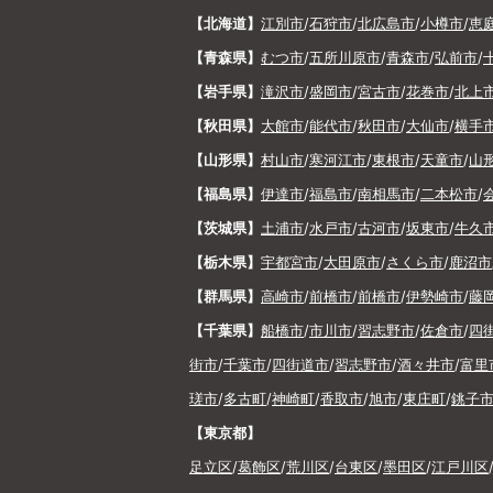
【北海道】
江別市
/
石狩市
/
北広島市
/
小樽市
/
恵
【青森県】
むつ市
/
五所川原市
/
青森市
/
弘前市
/
【岩手県】
滝沢市
/
盛岡市
/
宮古市
/
花巻市
/
北上
【秋田県】
大館市
/
能代市
/
秋田市
/
大仙市
/
横手
【山形県】
村山市
/
寒河江市
/
東根市
/
天童市
/
山
【福島県】
伊達市
/
福島市
/
南相馬市
/
二本松市
/
【茨城県】
土浦市
/
水戸市
/
古河市
/
坂東市
/
牛久
【栃木県】
宇都宮市
/
大田原市
/
さくら市
/
鹿沼市
【群馬県】
高崎市
/
前橋市
/
前橋市
/
伊勢崎市
/
藤
【千葉県】
船橋市
/
市川市
/
習志野市
/
佐倉市
/
四
街市
/
千葉市
/
四街道市
/
習志野市
/
酒々井市
/
富里
瑳市
/
多古町
/
神崎町
/
香取市
/
旭市
/
東庄町
/
銚子
【東京都】
足立区
/
葛飾区
/
荒川区
/
台東区
/
墨田区
/
江戸川区