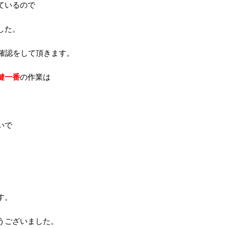
ているので
した。
確認をして頂きます。
鍵一番
の作業は
いで
。
す。
うございました。