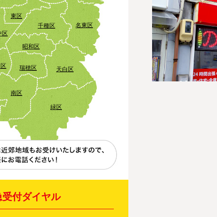
東区
名東区
千種区
中区
昭和区
田区
瑞穂区
天白区
南区
緑区
急受付ダイヤル