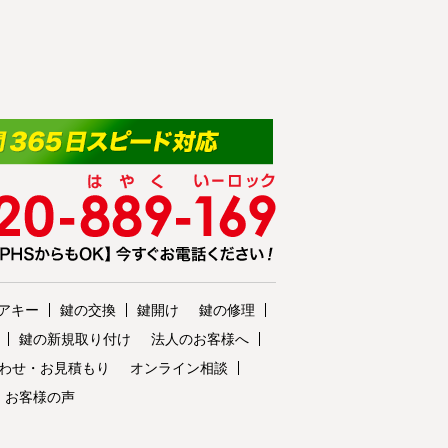
アキー
鍵の交換
鍵開け
鍵の修理
鍵の新規取り付け
法人のお客様へ
わせ・お見積もり
オンライン相談
・お客様の声