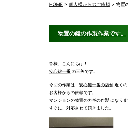
HOME
>
個人様からのご依頼
>
物置
物置の鍵の作製作業です。
皆様、こんにちは！
安心鍵一番
の三矢です。
今回の作業は、
安心鍵一番の店舗
近くの
お客様からの依頼です。
マンションの物置のカギの作製 になりま
すぐに、対応させて頂きました。