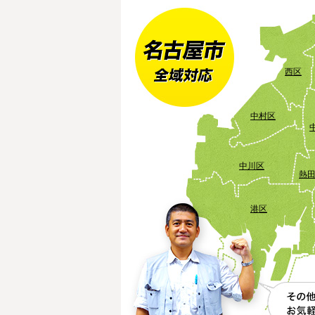
西区
中村区
中川区
熱
港区