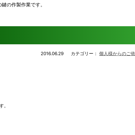
の鍵の作製作業です。
2016.06.29
カテゴリー：
個人様からのご
す。