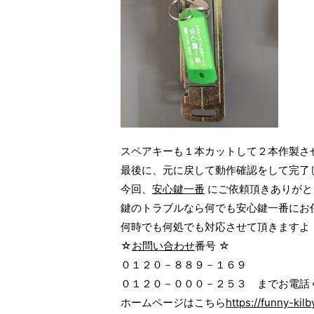
スペアキーも１本カットして２本作製さ
最後に、元に戻して動作確認をして完了
今回、
安心鍵一番
にご依頼頂きありがと
鍵のトラブルなら何でも安心鍵一番にお
何時でも何処でも対応させて頂きますよ
☆
お問い合わせ
番号 ☆
０１２０－８８９－１６９
０１２０－０００－２５３ までお電話
ホームページはこちら
https://funny-kil