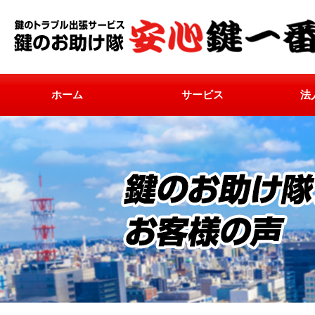
ホーム
サービス
法