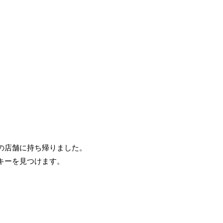
の店舗に持ち帰りました。
キーを見つけます。