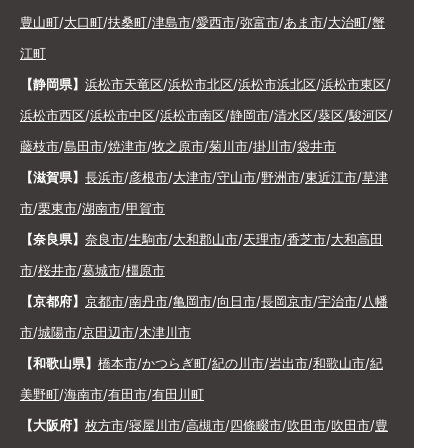
豊山町
/
大口町
/
扶桑町
/
津島市
/
愛西市
/
弥富市
/
あま市
/
大治町
/
蟹
江町
【静岡県】
浜松市天竜区
/
浜松市北区
/
浜松市浜北区
/
浜松市東区
/
浜松市西区
/
浜松市中区
/
浜松市南区
/
静岡市
/
清水区
/
葵区
/
駿河区
/
藤枝市
/
島田市
/
焼津市
/
牧之原市
/
菊川市
/
掛川市
/
袋井市
【滋賀県】
長浜市
/
彦根市
/
大津市
/
守山市
/
野洲市
/
東近江市
/
草津
市
/
栗東市
/
湖南市
/
甲賀市
【奈良県】
奈良市
/
生駒市
/
大和郡山市
/
天理市
/
香芝市
/
大和高田
市
/
桜井市
/
葛城市
/
橿原市
【京都府】
京都市
/
南丹市
/
亀岡市
/
向日市
/
長岡京市
/
宇治市
/
八幡
市
/
城陽市
/
京田辺市
/
木津川市
【和歌山県】
橋本市
/
かつらぎ町
/
紀の川市
/
岩出市
/
和歌山市
/
紀
美野町
/
海南市
/
有田市
/
有田川町
【大阪府】
枚方市
/
寝屋川市
/
高槻市
/
四條畷市
/
吹田市
/
吹田市
/
豊