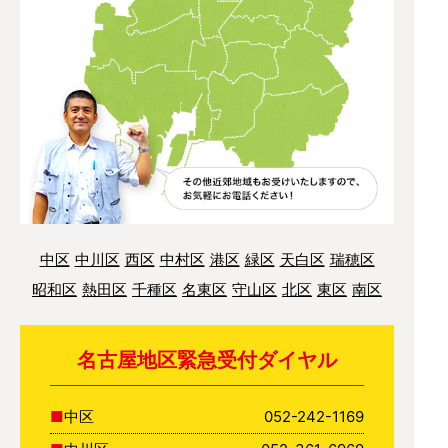
中区
中川区
西区
中村区
港区
緑区
天白区
瑞穂区
昭和区
熱田区
千種区
名東区
守山区
北区
東区
南区
名古屋地区緊急受付ダイヤル
中区
052-242-1169