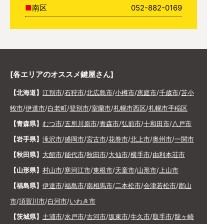
南区
052-882-0169
[各エリアのオススメ鍵屋さん]
【北海道】
江別市
/
石狩市
/
北広島市
/
小樽市
/
恵庭市
/
千歳市
/
苫小
牧市
/
伊達市
/
白老町
/
登別市
/
室蘭市
/
札幌市西区
/
札幌市手稲区
【青森県】
むつ市
/
五所川原市
/
青森市
/
弘前市
/
十和田市
/
八戸市
【岩手県】
滝沢市
/
盛岡市
/
宮古市
/
花巻市
/
北上市
/
奥州市
/
一関市
【秋田県】
大館市
/
能代市
/
秋田市
/
大仙市
/
横手市
/
由利本荘市
【山形県】
村山市
/
寒河江市
/
東根市
/
天童市
/
山形市
/
上山市
【福島県】
伊達市
/
福島市
/
南相馬市
/
二本松市
/
会津若松市
/
郡山
市
/
須賀川市
/
白河市
/
いわき市
【茨城県】
土浦市
/
水戸市
/
古河市
/
坂東市
/
牛久市
/
取手市
/
龍ヶ崎