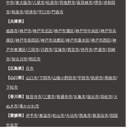
中市
/
東大阪市
/
八尾市
/
松原市
/
羽曳野市
/
富田林市
/
堺市
/
岸和田
市
/
和泉市
/
摂津市
/
守口市
/
門真市
【兵庫県】
姫路市
/
神戸市
/
神戸市北区
/
神戸市灘区
/
神戸市中央区
/
神戸市兵
庫区
/
神戸市長田区
/
神戸市須磨区
/
神戸市垂水区
/
神戸市西区
/
神
戸市東灘区
/
三田市
/
川西市
/
宝塚市
/
西宮市
/
伊丹市
/
芦屋市
/
尼崎
市
/
加古川市
/
明石市
【広島県】
呉市
【山口県】
山口市
/
下関市
/
山陽小野田市
/
宇部市
/
防府市
/
周南市
/
下松市
【香川県】
観音寺市
/
三豊市
/
善通寺市
/
丸亀市
/
坂出市
/
高松市
/
さ
ぬき市
/
東かがわ市
【愛媛県】
伊予市
/
東温市
/
松山市
/
今治市
/
西条市
/
新居浜市
/
四国
中央市
【福岡県】