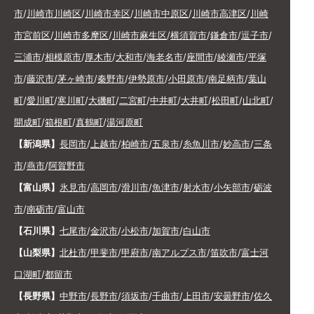
市
/
川崎市川崎区
/
川崎市幸区
/
川崎市中原区
/
川崎市高津区
/
川崎
市宮前区
/
川崎市多摩区
/
川崎市麻生区
/
横須賀市
/
鎌倉市
/
逗子市
/
三浦市
/
相模原市
/
厚木市
/
大和市
/
海老名市
/
座間市
/
綾瀬市
/
平塚
市
/
藤沢市
/
茅ヶ崎市
/
秦野市
/
伊勢原市
/
小田原市
/
南足柄市
/
葉山
町
/
愛川町
/
寒川町
/
大磯町
/
二宮町
/
中井町
/
大井町
/
松田町
/
山北町
/
開成町
/
箱根町
/
真鶴町
/
湯河原町
【新潟県】
長岡市
/
上越市
/
柏崎市
/
五泉市
/
糸魚川市
/
妙高市
/
三条
市
/
燕市
/
阿賀野市
【富山県】
氷見市
/
高岡市
/
滑川市
/
魚津市
/
射水市
/
小矢部市
/
砺波
市
/
南砺市
/
富山市
【石川県】
七尾市
/
金沢市
/
小松市
/
加賀市
/
白山市
【山梨県】
北杜市
/
甲斐市
/
甲府市
/
南アルプス市
/
笛吹市
/
富士河
口湖町
/
都留市
【長野県】
中野市
/
長野市
/
須坂市
/
千曲市
/
上田市
/
安曇野市
/
佐久