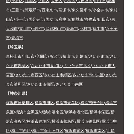
区
/
渋谷区
/
目黒区
/
品川区
/
大田区
/
杉並区
/
世田谷区
/
狛江市
/
調布
市
/
三鷹市
/
武蔵野市
/
西東京市
/
清瀬市
/
東久留米市
/
小金井市
/
東村
山市
/
小平市
/
国分寺市
/
国立市
/
府中市
/
稲城市
/
多摩市
/
町田市
/
東
大和市
/
立川市
/
日野市
/
武蔵村山市
/
昭島市
/
羽村市
/
福生市
/
八王子
市
/
青梅市
【埼玉県】
東松山市
/
川口市
/
入間市
/
所沢市
/
挟山市
/
川越市
/
さいたま市
/
さい
たま市岩槻区
/
さいたま市見沼区
/
さいたま市北区
/
さいたま市大
宮区
/
さいたま市西区
/
さいたま市緑区
/
さいたま市中央区
/
さいた
ま市浦和区
/
さいたま市桜区
/
さいたま市南区
【神奈川県】
横浜市神奈川区
/
横浜市旭区
/
横浜市青葉区
/
横浜市磯子区
/
横浜市
泉区
/
横浜市金沢区
/
横浜市港南区
/
横浜市港北区
/
横浜市栄区
/
横
浜市瀬谷区
/
横浜市戸塚区
/
横浜市都筑区
/
横浜市鶴見区
/
横浜市中
区
/
横浜市西区
/
横浜市保土ヶ谷区
/
横浜市緑区
/
横浜市南区
/
川崎