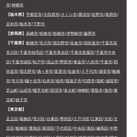
市
/
神栖市
【栃木県】
宇都宮市
/
大田原市
/
さくら市
/
鹿沼市
/
佐野市
/
真岡市
/
足利市
/
栃木市
/
下野市
【群馬県】
高崎市
/
前橋市
/
前橋市
/
伊勢崎市
/
藤岡市
【千葉県】
船橋市
/
市川市
/
習志野市
/
佐倉市
/
四街道市
/
千葉市花
見川区
/
千葉市稲毛区
/
千葉市美浜区
/
千葉市若葉区
/
千葉市中央
区
/
千葉市緑区
/
松戸市
/
流山市
/
野田市
/
東金市
/
八街市
/
千葉市
/
四
街道市
/
習志野市
/
酒々井市
/
富里市
/
佐倉市
/
八千代市
/
浦安市
/
船橋
市
/
市川市
/
鎌ケ谷市
/
白井市
/
柏市
/
我孫子市
/
印西市
/
栄町
/
成田市
/
芝山町
/
山武市
/
横芝光町
/
匝瑳市
/
多古町
/
神崎町
/
香取市
/
旭市
/
東
庄町
/
銚子市
【東京都】
足立区
/
葛飾区
/
荒川区
/
台東区
/
墨田区
/
江戸川区
/
江東区
/
北区
/
文
京区
/
板橋区
/
豊島区
/
新宿区
/
千代田区
/
中央区
/
港区
/
練馬区
/
中野