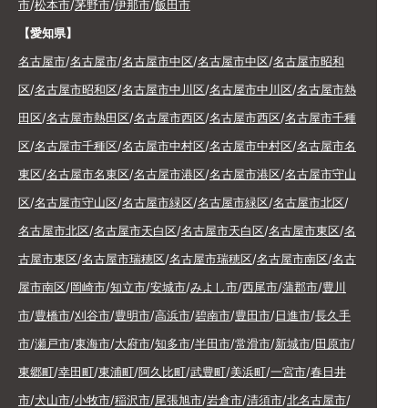
市
/
松本市
/
茅野市
/
伊那市
/
飯田市
【愛知県】
名古屋市
/
名古屋市
/
名古屋市中区
/
名古屋市中区
/
名古屋市昭和
区
/
名古屋市昭和区
/
名古屋市中川区
/
名古屋市中川区
/
名古屋市熱
田区
/
名古屋市熱田区
/
名古屋市西区
/
名古屋市西区
/
名古屋市千種
区
/
名古屋市千種区
/
名古屋市中村区
/
名古屋市中村区
/
名古屋市名
東区
/
名古屋市名東区
/
名古屋市港区
/
名古屋市港区
/
名古屋市守山
区
/
名古屋市守山区
/
名古屋市緑区
/
名古屋市緑区
/
名古屋市北区
/
名古屋市北区
/
名古屋市天白区
/
名古屋市天白区
/
名古屋市東区
/
名
古屋市東区
/
名古屋市瑞穂区
/
名古屋市瑞穂区
/
名古屋市南区
/
名古
屋市南区
/
岡崎市
/
知立市
/
安城市
/
みよし市
/
西尾市
/
蒲郡市
/
豊川
市
/
豊橋市
/
刈谷市
/
豊明市
/
高浜市
/
碧南市
/
豊田市
/
日進市
/
長久手
市
/
瀬戸市
/
東海市
/
大府市
/
知多市
/
半田市
/
常滑市
/
新城市
/
田原市
/
東郷町
/
幸田町
/
東浦町
/
阿久比町
/
武豊町
/
美浜町
/
一宮市
/
春日井
市
/
犬山市
/
小牧市
/
稲沢市
/
尾張旭市
/
岩倉市
/
清須市
/
北名古屋市
/