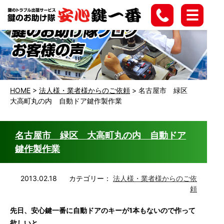
HOME
>
法人様・業者様からのご依頼
>
名古屋市 緑区
大高町丸の内 自動ドア鍵作製作業
名古屋市 緑区 大高町丸の内 自動ドア
鍵作製作業
2013.02.18
カテゴリー：
法人様・業者様からのご依
頼
先日、
安心鍵一番
に自動ドアのキーが1本もないので作って
欲しいと