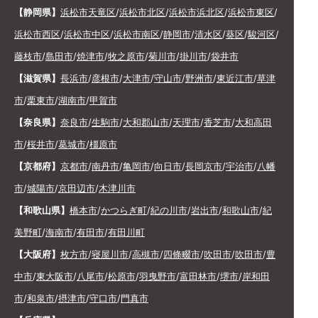
【静岡県】
浜松市天竜区
/
浜松市北区
/
浜松市浜北区
/
浜松市東区
/
浜松市西区
/
浜松市中区
/
浜松市南区
/
静岡市
/
清水区
/
葵区
/
駿河区
/
藤枝市
/
島田市
/
焼津市
/
牧之原市
/
菊川市
/
掛川市
/
袋井市
【滋賀県】
長浜市
/
彦根市
/
大津市
/
守山市
/
野洲市
/
東近江市
/
草津
市
/
栗東市
/
湖南市
/
甲賀市
【奈良県】
奈良市
/
生駒市
/
大和郡山市
/
天理市
/
香芝市
/
大和高田
市
/
桜井市
/
葛城市
/
橿原市
【京都府】
京都市
/
南丹市
/
亀岡市
/
向日市
/
長岡京市
/
宇治市
/
八幡
市
/
城陽市
/
京田辺市
/
木津川市
【和歌山県】
橋本市
/
かつらぎ町
/
紀の川市
/
岩出市
/
和歌山市
/
紀
美野町
/
海南市
/
有田市
/
有田川町
【大阪府】
枚方市
/
寝屋川市
/
高槻市
/
四條畷市
/
吹田市
/
吹田市
/
豊
中市
/
東大阪市
/
八尾市
/
松原市
/
羽曳野市
/
富田林市
/
堺市
/
岸和田
市
/
和泉市
/
摂津市
/
守口市
/
門真市