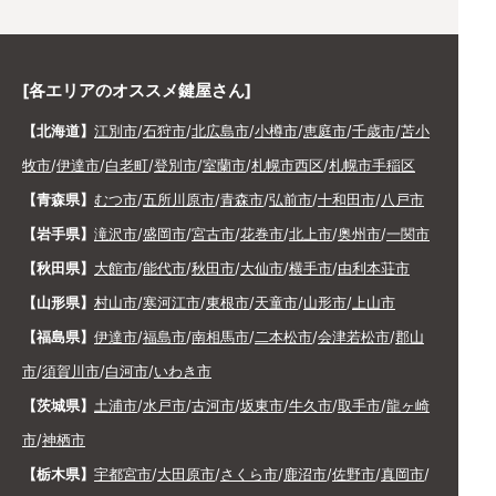
[各エリアのオススメ鍵屋さん]
【北海道】
江別市
/
石狩市
/
北広島市
/
小樽市
/
恵庭市
/
千歳市
/
苫小
牧市
/
伊達市
/
白老町
/
登別市
/
室蘭市
/
札幌市西区
/
札幌市手稲区
【青森県】
むつ市
/
五所川原市
/
青森市
/
弘前市
/
十和田市
/
八戸市
【岩手県】
滝沢市
/
盛岡市
/
宮古市
/
花巻市
/
北上市
/
奥州市
/
一関市
【秋田県】
大館市
/
能代市
/
秋田市
/
大仙市
/
横手市
/
由利本荘市
【山形県】
村山市
/
寒河江市
/
東根市
/
天童市
/
山形市
/
上山市
【福島県】
伊達市
/
福島市
/
南相馬市
/
二本松市
/
会津若松市
/
郡山
市
/
須賀川市
/
白河市
/
いわき市
【茨城県】
土浦市
/
水戸市
/
古河市
/
坂東市
/
牛久市
/
取手市
/
龍ヶ崎
市
/
神栖市
【栃木県】
宇都宮市
/
大田原市
/
さくら市
/
鹿沼市
/
佐野市
/
真岡市
/