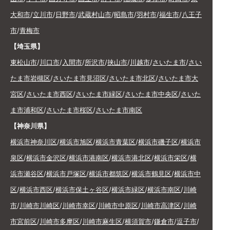
大和市
/
立川市
/
日野市
/
武蔵村山市
/
昭島市
/
羽村市
/
福生市
/
八王子
市
/
青梅市
【埼玉県】
東松山市
/
川口市
/
入間市
/
所沢市
/
挟山市
/
川越市
/
さいたま市
/
さい
たま市岩槻区
/
さいたま市見沼区
/
さいたま市北区
/
さいたま市大
宮区
/
さいたま市西区
/
さいたま市緑区
/
さいたま市中央区
/
さいた
ま市浦和区
/
さいたま市桜区
/
さいたま市南区
【神奈川県】
横浜市神奈川区
/
横浜市旭区
/
横浜市青葉区
/
横浜市磯子区
/
横浜市
泉区
/
横浜市金沢区
/
横浜市港南区
/
横浜市港北区
/
横浜市栄区
/
横
浜市瀬谷区
/
横浜市戸塚区
/
横浜市都筑区
/
横浜市鶴見区
/
横浜市中
区
/
横浜市西区
/
横浜市保土ヶ谷区
/
横浜市緑区
/
横浜市南区
/
川崎
市
/
川崎市川崎区
/
川崎市幸区
/
川崎市中原区
/
川崎市高津区
/
川崎
市宮前区
/
川崎市多摩区
/
川崎市麻生区
/
横須賀市
/
鎌倉市
/
逗子市
/