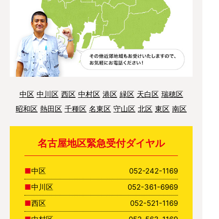
中区
中川区
西区
中村区
港区
緑区
天白区
瑞穂区
昭和区
熱田区
千種区
名東区
守山区
北区
東区
南区
名古屋地区緊急受付ダイヤル
中区
052-242-1169
中川区
052-361-6969
西区
052-521-1169