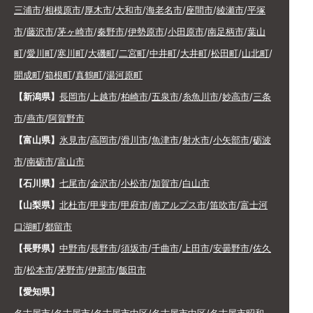
三浦市
/
相模原市
/
厚木市
/
大和市
/
海老名市
/
座間市
/
綾瀬市
/
平塚
市
/
藤沢市
/
茅ヶ崎市
/
秦野市
/
伊勢原市
/
小田原市
/
南足柄市
/
葉山
町
/
愛川町
/
寒川町
/
大磯町
/
二宮町
/
中井町
/
大井町
/
松田町
/
山北町
/
開成町
/
箱根町
/
真鶴町
/
湯河原町
【新潟県】
長岡市
/
上越市
/
柏崎市
/
五泉市
/
糸魚川市
/
妙高市
/
三条
市
/
燕市
/
阿賀野市
【富山県】
氷見市
/
高岡市
/
滑川市
/
魚津市
/
射水市
/
小矢部市
/
砺波
市
/
南砺市
/
富山市
【石川県】
七尾市
/
金沢市
/
小松市
/
加賀市
/
白山市
【山梨県】
北杜市
/
甲斐市
/
甲府市
/
南アルプス市
/
笛吹市
/
富士河
口湖町
/
都留市
【長野県】
中野市
/
長野市
/
須坂市
/
千曲市
/
上田市
/
安曇野市
/
佐久
市
/
松本市
/
茅野市
/
伊那市
/
飯田市
【愛知県】