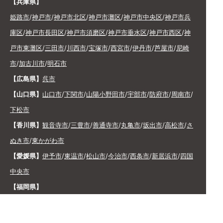
【兵庫県】
姫路市
/
神戸市
/
神戸市北区
/
神戸市灘区
/
神戸市中央区
/
神戸市兵
庫区
/
神戸市長田区
/
神戸市須磨区
/
神戸市垂水区
/
神戸市西区
/
神
戸市東灘区
/
三田市
/
川西市
/
宝塚市
/
西宮市
/
伊丹市
/
芦屋市
/
尼崎
市
/
加古川市
/
明石市
【広島県】
呉市
【山口県】
山口市
/
下関市
/
山陽小野田市
/
宇部市
/
防府市
/
周南市
/
下松市
【香川県】
観音寺市
/
三豊市
/
善通寺市
/
丸亀市
/
坂出市
/
高松市
/
さ
ぬき市
/
東かがわ市
【愛媛県】
伊予市
/
東温市
/
松山市
/
今治市
/
西条市
/
新居浜市
/
四国
中央市
【福岡県】
福岡市東区
/
福岡市南区
/
福岡市博多区
/
福岡市早良区
/
福岡市西
区
/
福岡市中央区
/
福岡市城南区
/
北九州市八幡西区
/
北九州市小倉