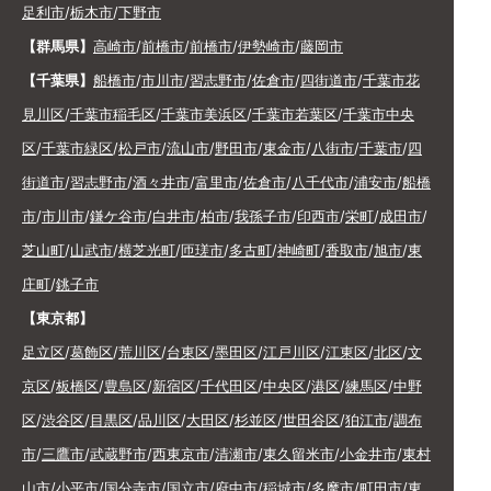
足利市
/
栃木市
/
下野市
【群馬県】
高崎市
/
前橋市
/
前橋市
/
伊勢崎市
/
藤岡市
【千葉県】
船橋市
/
市川市
/
習志野市
/
佐倉市
/
四街道市
/
千葉市花
見川区
/
千葉市稲毛区
/
千葉市美浜区
/
千葉市若葉区
/
千葉市中央
区
/
千葉市緑区
/
松戸市
/
流山市
/
野田市
/
東金市
/
八街市
/
千葉市
/
四
街道市
/
習志野市
/
酒々井市
/
富里市
/
佐倉市
/
八千代市
/
浦安市
/
船橋
市
/
市川市
/
鎌ケ谷市
/
白井市
/
柏市
/
我孫子市
/
印西市
/
栄町
/
成田市
/
芝山町
/
山武市
/
横芝光町
/
匝瑳市
/
多古町
/
神崎町
/
香取市
/
旭市
/
東
庄町
/
銚子市
【東京都】
足立区
/
葛飾区
/
荒川区
/
台東区
/
墨田区
/
江戸川区
/
江東区
/
北区
/
文
京区
/
板橋区
/
豊島区
/
新宿区
/
千代田区
/
中央区
/
港区
/
練馬区
/
中野
区
/
渋谷区
/
目黒区
/
品川区
/
大田区
/
杉並区
/
世田谷区
/
狛江市
/
調布
市
/
三鷹市
/
武蔵野市
/
西東京市
/
清瀬市
/
東久留米市
/
小金井市
/
東村
山市
/
小平市
/
国分寺市
/
国立市
/
府中市
/
稲城市
/
多摩市
/
町田市
/
東