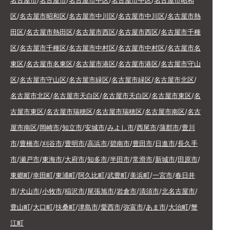
名古屋市
/
名古屋市
/
名古屋市中区
/
名古屋市中区
/
名古屋市昭和
区
/
名古屋市昭和区
/
名古屋市中川区
/
名古屋市中川区
/
名古屋市熱
田区
/
名古屋市熱田区
/
名古屋市西区
/
名古屋市西区
/
名古屋市千種
区
/
名古屋市千種区
/
名古屋市中村区
/
名古屋市中村区
/
名古屋市名
東区
/
名古屋市名東区
/
名古屋市港区
/
名古屋市港区
/
名古屋市守山
区
/
名古屋市守山区
/
名古屋市緑区
/
名古屋市緑区
/
名古屋市北区
/
名古屋市北区
/
名古屋市天白区
/
名古屋市天白区
/
名古屋市東区
/
名
古屋市東区
/
名古屋市瑞穂区
/
名古屋市瑞穂区
/
名古屋市南区
/
名古
屋市南区
/
岡崎市
/
知立市
/
安城市
/
みよし市
/
西尾市
/
蒲郡市
/
豊川
市
/
豊橋市
/
刈谷市
/
豊明市
/
高浜市
/
碧南市
/
豊田市
/
日進市
/
長久手
市
/
瀬戸市
/
東海市
/
大府市
/
知多市
/
半田市
/
常滑市
/
新城市
/
田原市
/
東郷町
/
幸田町
/
東浦町
/
阿久比町
/
武豊町
/
美浜町
/
一宮市
/
春日井
市
/
犬山市
/
小牧市
/
稲沢市
/
尾張旭市
/
岩倉市
/
清須市
/
北名古屋市
/
豊山町
/
大口町
/
扶桑町
/
津島市
/
愛西市
/
弥富市
/
あま市
/
大治町
/
蟹
江町