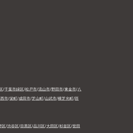
区
/
千葉市緑区
/
松戸市
/
流山市
/
野田市
/
東金市
/
八
印西市
/
栄町
/
成田市
/
芝山町
/
山武市
/
横芝光町
/
匝
野区
/
渋谷区
/
目黒区
/
品川区
/
大田区
/
杉並区
/
世田