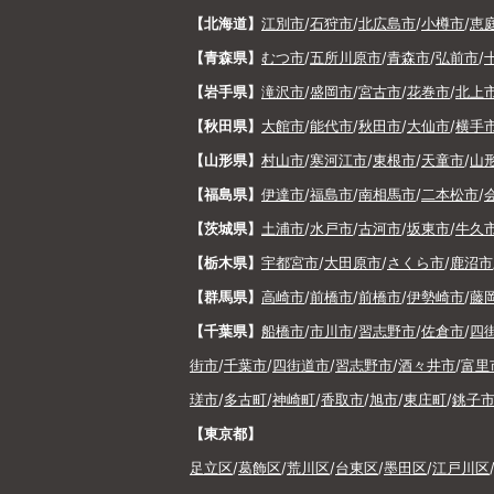
【北海道】
江別市
/
石狩市
/
北広島市
/
小樽市
/
恵
【青森県】
むつ市
/
五所川原市
/
青森市
/
弘前市
/
【岩手県】
滝沢市
/
盛岡市
/
宮古市
/
花巻市
/
北上
【秋田県】
大館市
/
能代市
/
秋田市
/
大仙市
/
横手
【山形県】
村山市
/
寒河江市
/
東根市
/
天童市
/
山
【福島県】
伊達市
/
福島市
/
南相馬市
/
二本松市
/
【茨城県】
土浦市
/
水戸市
/
古河市
/
坂東市
/
牛久
【栃木県】
宇都宮市
/
大田原市
/
さくら市
/
鹿沼市
【群馬県】
高崎市
/
前橋市
/
前橋市
/
伊勢崎市
/
藤
【千葉県】
船橋市
/
市川市
/
習志野市
/
佐倉市
/
四
街市
/
千葉市
/
四街道市
/
習志野市
/
酒々井市
/
富里
瑳市
/
多古町
/
神崎町
/
香取市
/
旭市
/
東庄町
/
銚子
【東京都】
足立区
/
葛飾区
/
荒川区
/
台東区
/
墨田区
/
江戸川区