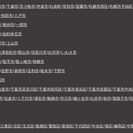
庭市
/
千歳市
/
苫小牧市
/
伊達市
/
白老町
/
登別市
/
室蘭市
/
札幌市西区
/
札幌市手稲区
十和田市
/
八戸市
市
/
奥州市
/
一関市
市
/
由利本荘市
形市
/
上山市
会津若松市
/
郡山市
/
須賀川市
/
白河市
/
いわき市
市
/
取手市
/
龍ヶ崎市
/
神栖市
/
佐野市
/
真岡市
/
足利市
/
栃木市
/
下野市
岡市
街道市
/
千葉市花見川区
/
千葉市稲毛区
/
千葉市美浜区
/
千葉市若葉区
/
千葉市中央
市
/
佐倉市
/
八千代市
/
浦安市
/
船橋市
/
市川市
/
鎌ケ谷市
/
白井市
/
柏市
/
我孫子市
/
市
/
江東区
/
北区
/
文京区
/
板橋区
/
豊島区
/
新宿区
/
千代田区
/
中央区
/
港区
/
練馬区
/
中