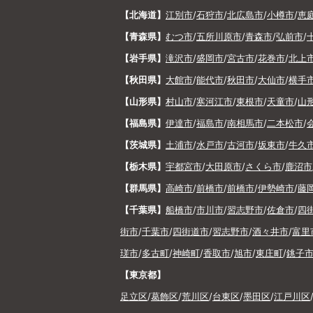
【北海道】
江別市
/
石狩市
/
北広島市
/
小樽市
/
恵
【青森県】
むつ市
/
五所川原市
/
青森市
/
弘前市
/
【岩手県】
滝沢市
/
盛岡市
/
宮古市
/
花巻市
/
北上
【秋田県】
大館市
/
能代市
/
秋田市
/
大仙市
/
横手
【山形県】
村山市
/
寒河江市
/
東根市
/
天童市
/
山
【福島県】
伊達市
/
福島市
/
南相馬市
/
二本松市
/
【茨城県】
土浦市
/
水戸市
/
古河市
/
坂東市
/
牛久
【栃木県】
宇都宮市
/
大田原市
/
さくら市
/
鹿沼市
【群馬県】
高崎市
/
前橋市
/
前橋市
/
伊勢崎市
/
藤
【千葉県】
船橋市
/
市川市
/
習志野市
/
佐倉市
/
四
街市
/
千葉市
/
四街道市
/
習志野市
/
酒々井市
/
富里
瑳市
/
多古町
/
神崎町
/
香取市
/
旭市
/
東庄町
/
銚子
【東京都】
足立区
/
葛飾区
/
荒川区
/
台東区
/
墨田区
/
江戸川区