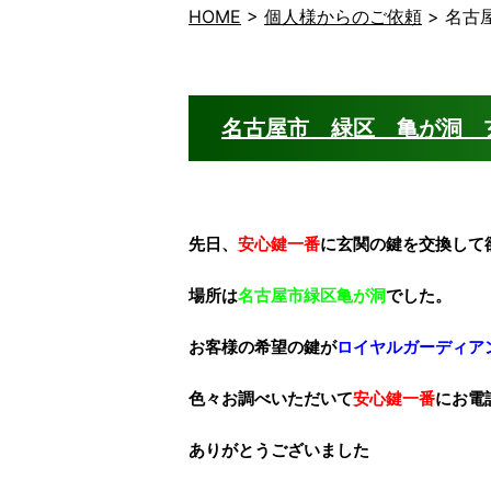
HOME
>
個人様からのご依頼
>
名古
名古屋市 緑区 亀が洞 
先日、
安心鍵一番
に
玄関の鍵を交換
して
場所は
名古屋市緑区亀が洞
でした。
お客様の希望の鍵が
ロイヤルガーディア
色々お調べいただいて
安心鍵一番
にお電
ありがとうございました