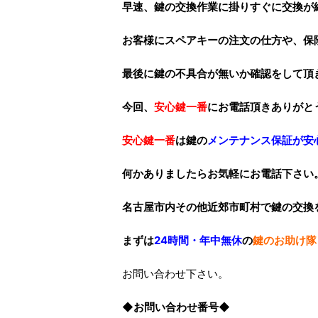
早速、
鍵の交換作業
に掛りすぐに交換が
お客様にスペアキーの注文の仕方や、保
最後に鍵の不具合が無いか確認をして頂
今回、
安心鍵一番
にお電話頂きありがと
安心鍵一番
は鍵の
メンテナンス保証が安
何かありましたらお気軽にお電話下さい
名古屋市内その他近郊市町村で鍵の交換
まずは
24時間・年中無休
の
鍵のお助け隊
お問い合わせ下さい。
◆お問い合わせ番号◆