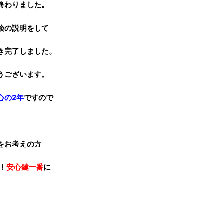
終わりました。
険の説明をして
き完了しました。
うございます。
心の2年
ですので
。
をお考えの方
！
安心鍵一番
に