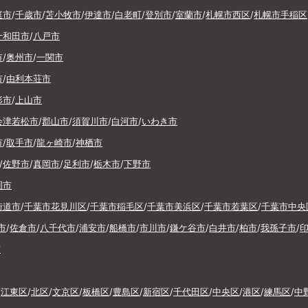
庭市
/
千歳市
/
苫小牧市
/
伊達市
/
白老町
/
登別市
/
室蘭市
/
札幌市西区
/
札幌市手稲区
十和田市
/
八戸市
市
/
奥州市
/
一関市
市
/
由利本荘市
形市
/
上山市
会津若松市
/
郡山市
/
須賀川市
/
白河市
/
いわき市
市
/
取手市
/
龍ヶ崎市
/
神栖市
/
佐野市
/
真岡市
/
足利市
/
栃木市
/
下野市
岡市
街道市
/
千葉市花見川区
/
千葉市稲毛区
/
千葉市美浜区
/
千葉市若葉区
/
千葉市中央
市
/
佐倉市
/
八千代市
/
浦安市
/
船橋市
/
市川市
/
鎌ケ谷市
/
白井市
/
柏市
/
我孫子市
/
市
/
江東区
/
北区
/
文京区
/
板橋区
/
豊島区
/
新宿区
/
千代田区
/
中央区
/
港区
/
練馬区
/
中