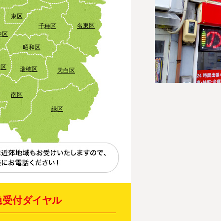
東区
名東区
千種区
中区
昭和区
田区
瑞穂区
天白区
南区
緑区
急受付ダイヤル