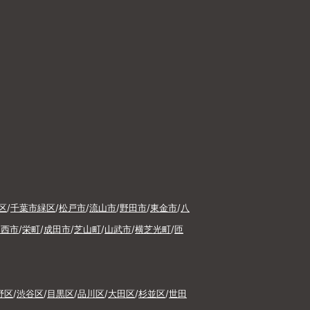
区
/
千葉市緑区
/
松戸市
/
流山市
/
野田市
/
東金市
/
八
印西市
/
栄町
/
成田市
/
芝山町
/
山武市
/
横芝光町
/
匝
野区
/
渋谷区
/
目黒区
/
品川区
/
大田区
/
杉並区
/
世田