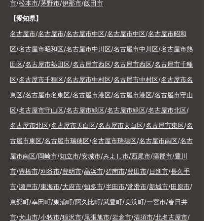
市
/
松本市
/
茅野市
/
伊那市
/
飯田市
【愛知県】
名古屋市
/
名古屋市
/
名古屋市中区
/
名古屋市中区
/
名古屋市昭和
区
/
名古屋市昭和区
/
名古屋市中川区
/
名古屋市中川区
/
名古屋市熱
田区
/
名古屋市熱田区
/
名古屋市西区
/
名古屋市西区
/
名古屋市千種
区
/
名古屋市千種区
/
名古屋市中村区
/
名古屋市中村区
/
名古屋市名
東区
/
名古屋市名東区
/
名古屋市港区
/
名古屋市港区
/
名古屋市守山
区
/
名古屋市守山区
/
名古屋市緑区
/
名古屋市緑区
/
名古屋市北区
/
名古屋市北区
/
名古屋市天白区
/
名古屋市天白区
/
名古屋市東区
/
名
古屋市東区
/
名古屋市瑞穂区
/
名古屋市瑞穂区
/
名古屋市南区
/
名古
屋市南区
/
岡崎市
/
知立市
/
安城市
/
みよし市
/
西尾市
/
蒲郡市
/
豊川
市
/
豊橋市
/
刈谷市
/
豊明市
/
高浜市
/
碧南市
/
豊田市
/
日進市
/
長久手
市
/
瀬戸市
/
東海市
/
大府市
/
知多市
/
半田市
/
常滑市
/
新城市
/
田原市
/
東郷町
/
幸田町
/
東浦町
/
阿久比町
/
武豊町
/
美浜町
/
一宮市
/
春日井
市
/
犬山市
/
小牧市
/
稲沢市
/
尾張旭市
/
岩倉市
/
清須市
/
北名古屋市
/