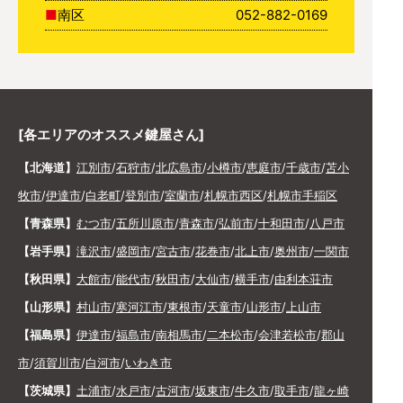
南区
052-882-0169
[各エリアのオススメ鍵屋さん]
【北海道】
江別市
/
石狩市
/
北広島市
/
小樽市
/
恵庭市
/
千歳市
/
苫小
牧市
/
伊達市
/
白老町
/
登別市
/
室蘭市
/
札幌市西区
/
札幌市手稲区
【青森県】
むつ市
/
五所川原市
/
青森市
/
弘前市
/
十和田市
/
八戸市
【岩手県】
滝沢市
/
盛岡市
/
宮古市
/
花巻市
/
北上市
/
奥州市
/
一関市
【秋田県】
大館市
/
能代市
/
秋田市
/
大仙市
/
横手市
/
由利本荘市
【山形県】
村山市
/
寒河江市
/
東根市
/
天童市
/
山形市
/
上山市
【福島県】
伊達市
/
福島市
/
南相馬市
/
二本松市
/
会津若松市
/
郡山
市
/
須賀川市
/
白河市
/
いわき市
【茨城県】
土浦市
/
水戸市
/
古河市
/
坂東市
/
牛久市
/
取手市
/
龍ヶ崎