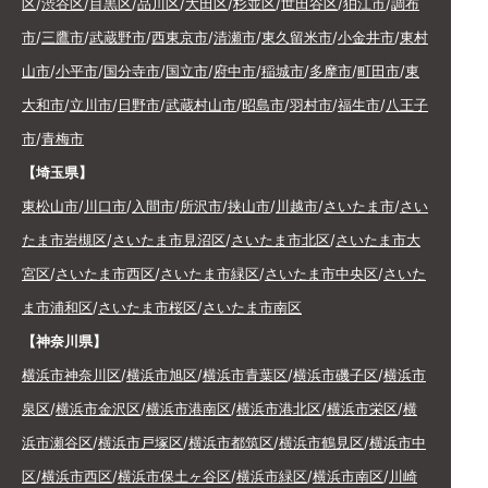
区
/
渋谷区
/
目黒区
/
品川区
/
大田区
/
杉並区
/
世田谷区
/
狛江市
/
調布
市
/
三鷹市
/
武蔵野市
/
西東京市
/
清瀬市
/
東久留米市
/
小金井市
/
東村
山市
/
小平市
/
国分寺市
/
国立市
/
府中市
/
稲城市
/
多摩市
/
町田市
/
東
大和市
/
立川市
/
日野市
/
武蔵村山市
/
昭島市
/
羽村市
/
福生市
/
八王子
市
/
青梅市
【埼玉県】
東松山市
/
川口市
/
入間市
/
所沢市
/
挟山市
/
川越市
/
さいたま市
/
さい
たま市岩槻区
/
さいたま市見沼区
/
さいたま市北区
/
さいたま市大
宮区
/
さいたま市西区
/
さいたま市緑区
/
さいたま市中央区
/
さいた
ま市浦和区
/
さいたま市桜区
/
さいたま市南区
【神奈川県】
横浜市神奈川区
/
横浜市旭区
/
横浜市青葉区
/
横浜市磯子区
/
横浜市
泉区
/
横浜市金沢区
/
横浜市港南区
/
横浜市港北区
/
横浜市栄区
/
横
浜市瀬谷区
/
横浜市戸塚区
/
横浜市都筑区
/
横浜市鶴見区
/
横浜市中
区
/
横浜市西区
/
横浜市保土ヶ谷区
/
横浜市緑区
/
横浜市南区
/
川崎