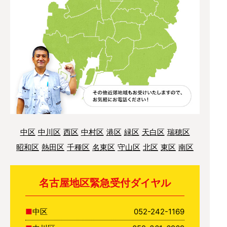
中区
中川区
西区
中村区
港区
緑区
天白区
瑞穂区
昭和区
熱田区
千種区
名東区
守山区
北区
東区
南区
名古屋地区緊急受付ダイヤル
中区
052-242-1169