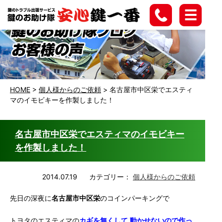
HOME
>
個人様からのご依頼
>
名古屋市中区栄でエスティ
マのイモビキーを作製しました！
名古屋市中区栄でエスティマのイモビキー
を作製しました！
2014.07.19
カテゴリー：
個人様からのご依頼
先日の深夜に
名古屋市中区栄
のコインパーキングで
トヨタのエスティマの
カギを無くして
動かせないので作っ