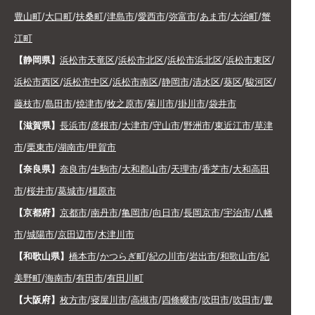
豊山町
/
大口町
/
扶桑町
/
津島市
/
愛西市
/
弥富市
/
あま市
/
大治町
/
蟹
江町
【静岡県】
浜松市天竜区
/
浜松市北区
/
浜松市浜北区
/
浜松市東区
/
浜松市西区
/
浜松市中区
/
浜松市南区
/
静岡市
/
清水区
/
葵区
/
駿河区
/
藤枝市
/
島田市
/
焼津市
/
牧之原市
/
菊川市
/
掛川市
/
袋井市
【滋賀県】
長浜市
/
彦根市
/
大津市
/
守山市
/
野洲市
/
東近江市
/
草津
市
/
栗東市
/
湖南市
/
甲賀市
【奈良県】
奈良市
/
生駒市
/
大和郡山市
/
天理市
/
香芝市
/
大和高田
市
/
桜井市
/
葛城市
/
橿原市
【京都府】
京都市
/
南丹市
/
亀岡市
/
向日市
/
長岡京市
/
宇治市
/
八幡
市
/
城陽市
/
京田辺市
/
木津川市
【和歌山県】
橋本市
/
かつらぎ町
/
紀の川市
/
岩出市
/
和歌山市
/
紀
美野町
/
海南市
/
有田市
/
有田川町
【大阪府】
枚方市
/
寝屋川市
/
高槻市
/
四條畷市
/
吹田市
/
吹田市
/
豊