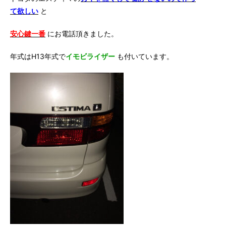
て欲しい
と
安心鍵一番
にお電話頂きました。
年式はH13年式で
イモビライザー
も付いています。