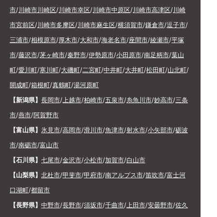
市
/
川崎市川崎区
/
川崎市幸区
/
川崎市中原区
/
川崎市高津区
/
川崎
市宮前区
/
川崎市多摩区
/
川崎市麻生区
/
横須賀市
/
鎌倉市
/
逗子市
/
三浦市
/
相模原市
/
厚木市
/
大和市
/
海老名市
/
座間市
/
綾瀬市
/
平塚
市
/
藤沢市
/
茅ヶ崎市
/
秦野市
/
伊勢原市
/
小田原市
/
南足柄市
/
葉山
町
/
愛川町
/
寒川町
/
大磯町
/
二宮町
/
中井町
/
大井町
/
松田町
/
山北町
/
開成町
/
箱根町
/
真鶴町
/
湯河原町
【新潟県】
長岡市
/
上越市
/
柏崎市
/
五泉市
/
糸魚川市
/
妙高市
/
三条
市
/
燕市
/
阿賀野市
【富山県】
氷見市
/
高岡市
/
滑川市
/
魚津市
/
射水市
/
小矢部市
/
砺波
市
/
南砺市
/
富山市
【石川県】
七尾市
/
金沢市
/
小松市
/
加賀市
/
白山市
【山梨県】
北杜市
/
甲斐市
/
甲府市
/
南アルプス市
/
笛吹市
/
富士河
口湖町
/
都留市
【長野県】
中野市
/
長野市
/
須坂市
/
千曲市
/
上田市
/
安曇野市
/
佐久