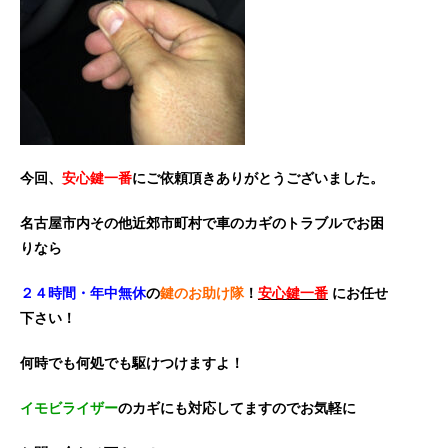
今回、
安心鍵一番
にご依頼頂きありがとうございました。
名古屋市内その他近郊市町村で車のカギのトラブルでお困
りなら
２４時間・年中無休
の
鍵のお助け隊
！
安心鍵一番
にお任せ
下さい！
何時でも何処でも駆けつけますよ！
イモビライザー
のカギにも対応してますのでお気軽に