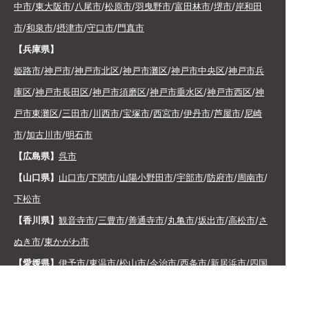
中市
/
東大阪市
/
八尾市
/
松原市
/
羽曳野市
/
富田林市
/
堺市
/
岸和田
市
/
和泉市
/
摂津市
/
守口市
/
門真市
【兵庫県】
姫路市
/
神戸市
/
神戸市北区
/
神戸市灘区
/
神戸市中央区
/
神戸市兵
庫区
/
神戸市長田区
/
神戸市須磨区
/
神戸市垂水区
/
神戸市西区
/
神
戸市東灘区
/
三田市
/
川西市
/
宝塚市
/
西宮市
/
伊丹市
/
芦屋市
/
尼崎
市
/
加古川市
/
明石市
【広島県】
呉市
【山口県】
山口市
/
下関市
/
山陽小野田市
/
宇部市
/
防府市
/
周南市
/
下松市
【香川県】
観音寺市
/
三豊市
/
善通寺市
/
丸亀市
/
坂出市
/
高松市
/
さ
ぬき市
/
東かがわ市
【愛媛県】
伊予市
/
東温市
/
松山市
/
今治市
/
西条市
/
新居浜市
/
四国
中央市
【福岡県】