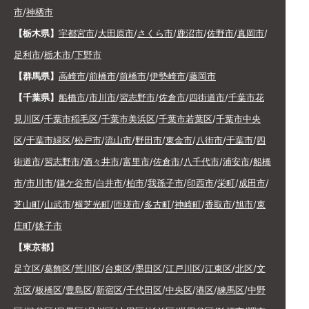
市
/
神栖市
【栃木県】
宇都宮市
/
大田原市
/
さくら市
/
鹿沼市
/
佐野市
/
真岡市
/
足利市
/
栃木市
/
下野市
【群馬県】
高崎市
/
前橋市
/
前橋市
/
伊勢崎市
/
藤岡市
【千葉県】
船橋市
/
市川市
/
習志野市
/
佐倉市
/
四街道市
/
千葉市花
見川区
/
千葉市稲毛区
/
千葉市美浜区
/
千葉市若葉区
/
千葉市中央
区
/
千葉市緑区
/
松戸市
/
流山市
/
野田市
/
東金市
/
八街市
/
千葉市
/
四
街道市
/
習志野市
/
酒々井市
/
富里市
/
佐倉市
/
八千代市
/
浦安市
/
船橋
市
/
市川市
/
鎌ケ谷市
/
白井市
/
柏市
/
我孫子市
/
印西市
/
栄町
/
成田市
/
芝山町
/
山武市
/
横芝光町
/
匝瑳市
/
多古町
/
神崎町
/
香取市
/
旭市
/
東
庄町
/
銚子市
【東京都】
足立区
/
葛飾区
/
荒川区
/
台東区
/
墨田区
/
江戸川区
/
江東区
/
北区
/
文
京区
/
板橋区
/
豊島区
/
新宿区
/
千代田区
/
中央区
/
港区
/
練馬区
/
中野