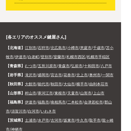
[各エリアのオススメ鍵屋さん]
【北海道】
江別市
/
石狩市
/
北広島市
/
小樽市
/
恵庭市
/
千歳市
/
苫小
牧市
/
伊達市
/
白老町
/
登別市
/
室蘭市
/
札幌市西区
/
札幌市手稲区
【青森県】
むつ市
/
五所川原市
/
青森市
/
弘前市
/
十和田市
/
八戸市
【岩手県】
滝沢市
/
盛岡市
/
宮古市
/
花巻市
/
北上市
/
奥州市
/
一関市
【秋田県】
大館市
/
能代市
/
秋田市
/
大仙市
/
横手市
/
由利本荘市
【山形県】
村山市
/
寒河江市
/
東根市
/
天童市
/
山形市
/
上山市
【福島県】
伊達市
/
福島市
/
南相馬市
/
二本松市
/
会津若松市
/
郡山
市
/
須賀川市
/
白河市
/
いわき市
【茨城県】
土浦市
/
水戸市
/
古河市
/
坂東市
/
牛久市
/
取手市
/
龍ヶ崎
市
/
神栖市