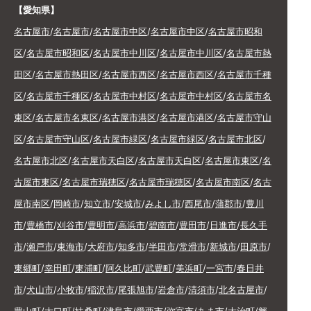
【愛知県】
名古屋市
/
名古屋市
/
名古屋市中区
/
名古屋市中区
/
名古屋市昭和
区
/
名古屋市昭和区
/
名古屋市中川区
/
名古屋市中川区
/
名古屋市熱
田区
/
名古屋市熱田区
/
名古屋市西区
/
名古屋市西区
/
名古屋市千種
区
/
名古屋市千種区
/
名古屋市中村区
/
名古屋市中村区
/
名古屋市名
東区
/
名古屋市名東区
/
名古屋市港区
/
名古屋市港区
/
名古屋市守山
区
/
名古屋市守山区
/
名古屋市緑区
/
名古屋市緑区
/
名古屋市北区
/
名古屋市北区
/
名古屋市天白区
/
名古屋市天白区
/
名古屋市東区
/
名
古屋市東区
/
名古屋市瑞穂区
/
名古屋市瑞穂区
/
名古屋市南区
/
名古
屋市南区
/
岡崎市
/
知立市
/
安城市
/
みよし市
/
西尾市
/
蒲郡市
/
豊川
市
/
豊橋市
/
刈谷市
/
豊明市
/
高浜市
/
碧南市
/
豊田市
/
日進市
/
長久手
市
/
瀬戸市
/
東海市
/
大府市
/
知多市
/
半田市
/
常滑市
/
新城市
/
田原市
/
東郷町
/
幸田町
/
東浦町
/
阿久比町
/
武豊町
/
美浜町
/
一宮市
/
春日井
市
/
犬山市
/
小牧市
/
稲沢市
/
尾張旭市
/
岩倉市
/
清須市
/
北名古屋市
/