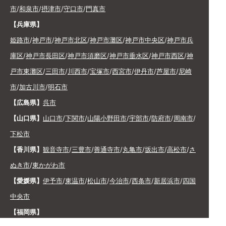
市
/
和泉市
/
摂津市
/
守口市
/
門真市
【兵庫県】
姫路市
/
神戸市
/
神戸市北区
/
神戸市灘区
/
神戸市中央区
/
神戸市兵
庫区
/
神戸市長田区
/
神戸市須磨区
/
神戸市垂水区
/
神戸市西区
/
神
戸市東灘区
/
三田市
/
川西市
/
宝塚市
/
西宮市
/
伊丹市
/
芦屋市
/
尼崎
市
/
加古川市
/
明石市
【広島県】
呉市
【山口県】
山口市
/
下関市
/
山陽小野田市
/
宇部市
/
防府市
/
周南市
/
下松市
【香川県】
観音寺市
/
三豊市
/
善通寺市
/
丸亀市
/
坂出市
/
高松市
/
さ
ぬき市
/
東かがわ市
【愛媛県】
伊予市
/
東温市
/
松山市
/
今治市
/
西条市
/
新居浜市
/
四国
中央市
【福岡県】