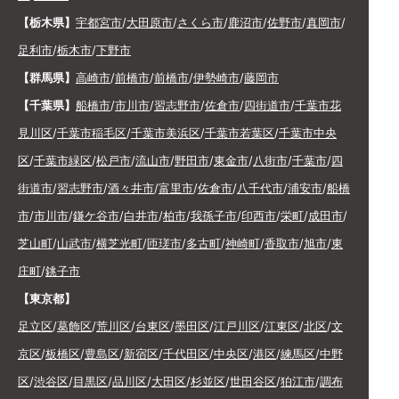
【栃木県】
宇都宮市
/
大田原市
/
さくら市
/
鹿沼市
/
佐野市
/
真岡市
/
足利市
/
栃木市
/
下野市
【群馬県】
高崎市
/
前橋市
/
前橋市
/
伊勢崎市
/
藤岡市
【千葉県】
船橋市
/
市川市
/
習志野市
/
佐倉市
/
四街道市
/
千葉市花
見川区
/
千葉市稲毛区
/
千葉市美浜区
/
千葉市若葉区
/
千葉市中央
区
/
千葉市緑区
/
松戸市
/
流山市
/
野田市
/
東金市
/
八街市
/
千葉市
/
四
街道市
/
習志野市
/
酒々井市
/
富里市
/
佐倉市
/
八千代市
/
浦安市
/
船橋
市
/
市川市
/
鎌ケ谷市
/
白井市
/
柏市
/
我孫子市
/
印西市
/
栄町
/
成田市
/
芝山町
/
山武市
/
横芝光町
/
匝瑳市
/
多古町
/
神崎町
/
香取市
/
旭市
/
東
庄町
/
銚子市
【東京都】
足立区
/
葛飾区
/
荒川区
/
台東区
/
墨田区
/
江戸川区
/
江東区
/
北区
/
文
京区
/
板橋区
/
豊島区
/
新宿区
/
千代田区
/
中央区
/
港区
/
練馬区
/
中野
区
/
渋谷区
/
目黒区
/
品川区
/
大田区
/
杉並区
/
世田谷区
/
狛江市
/
調布