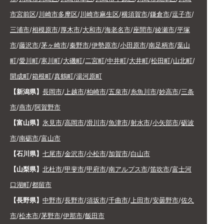
市宮前区
/
川崎市多摩区
/
川崎市麻生区
/
横須賀市
/
鎌倉市
/
逗子市
/
三浦市
/
相模原市
/
厚木市
/
大和市
/
海老名市
/
座間市
/
綾瀬市
/
平塚
市
/
藤沢市
/
茅ヶ崎市
/
秦野市
/
伊勢原市
/
小田原市
/
南足柄市
/
葉山
町
/
愛川町
/
寒川町
/
大磯町
/
二宮町
/
中井町
/
大井町
/
松田町
/
山北町
/
開成町
/
箱根町
/
真鶴町
/
湯河原町
【新潟県】
長岡市
/
上越市
/
柏崎市
/
五泉市
/
糸魚川市
/
妙高市
/
三条
市
/
燕市
/
阿賀野市
【富山県】
氷見市
/
高岡市
/
滑川市
/
魚津市
/
射水市
/
小矢部市
/
砺波
市
/
南砺市
/
富山市
【石川県】
七尾市
/
金沢市
/
小松市
/
加賀市
/
白山市
【山梨県】
北杜市
/
甲斐市
/
甲府市
/
南アルプス市
/
笛吹市
/
富士河
口湖町
/
都留市
【長野県】
中野市
/
長野市
/
須坂市
/
千曲市
/
上田市
/
安曇野市
/
佐久
市
/
松本市
/
茅野市
/
伊那市
/
飯田市