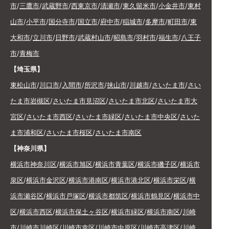
市
/
三鷹市
/
武蔵野市
/
西東京市
/
清瀬市
/
東久留米市
/
小金井市
/
東村
山市
/
小平市
/
国分寺市
/
国立市
/
府中市
/
稲城市
/
多摩市
/
町田市
/
東
大和市
/
立川市
/
日野市
/
武蔵村山市
/
昭島市
/
羽村市
/
福生市
/
八王子
市
/
青梅市
【埼玉県】
東松山市
/
川口市
/
入間市
/
所沢市
/
挟山市
/
川越市
/
さいたま市
/
さい
たま市岩槻区
/
さいたま市見沼区
/
さいたま市北区
/
さいたま市大
宮区
/
さいたま市西区
/
さいたま市緑区
/
さいたま市中央区
/
さいた
ま市浦和区
/
さいたま市桜区
/
さいたま市南区
【神奈川県】
横浜市神奈川区
/
横浜市旭区
/
横浜市青葉区
/
横浜市磯子区
/
横浜市
泉区
/
横浜市金沢区
/
横浜市港南区
/
横浜市港北区
/
横浜市栄区
/
横
浜市瀬谷区
/
横浜市戸塚区
/
横浜市都筑区
/
横浜市鶴見区
/
横浜市中
区
/
横浜市西区
/
横浜市保土ヶ谷区
/
横浜市緑区
/
横浜市南区
/
川崎
市
/
川崎市川崎区
/
川崎市幸区
/
川崎市中原区
/
川崎市高津区
/
川崎