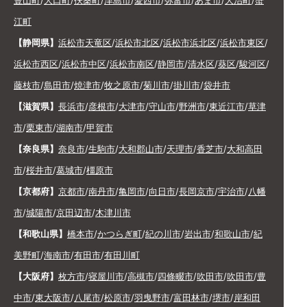
豊山町
/
大口町
/
扶桑町
/
津島市
/
愛西市
/
弥富市
/
あま市
/
大治町
/
蟹
江町
【静岡県】
浜松市天竜区
/
浜松市北区
/
浜松市浜北区
/
浜松市東区
/
浜松市西区
/
浜松市中区
/
浜松市南区
/
静岡市
/
清水区
/
葵区
/
駿河区
/
藤枝市
/
島田市
/
焼津市
/
牧之原市
/
菊川市
/
掛川市
/
袋井市
【滋賀県】
長浜市
/
彦根市
/
大津市
/
守山市
/
野洲市
/
東近江市
/
草津
市
/
栗東市
/
湖南市
/
甲賀市
【奈良県】
奈良市
/
生駒市
/
大和郡山市
/
天理市
/
香芝市
/
大和高田
市
/
桜井市
/
葛城市
/
橿原市
【京都府】
京都市
/
南丹市
/
亀岡市
/
向日市
/
長岡京市
/
宇治市
/
八幡
市
/
城陽市
/
京田辺市
/
木津川市
【和歌山県】
橋本市
/
かつらぎ町
/
紀の川市
/
岩出市
/
和歌山市
/
紀
美野町
/
海南市
/
有田市
/
有田川町
【大阪府】
枚方市
/
寝屋川市
/
高槻市
/
四條畷市
/
吹田市
/
吹田市
/
豊
中市
/
東大阪市
/
八尾市
/
松原市
/
羽曳野市
/
富田林市
/
堺市
/
岸和田