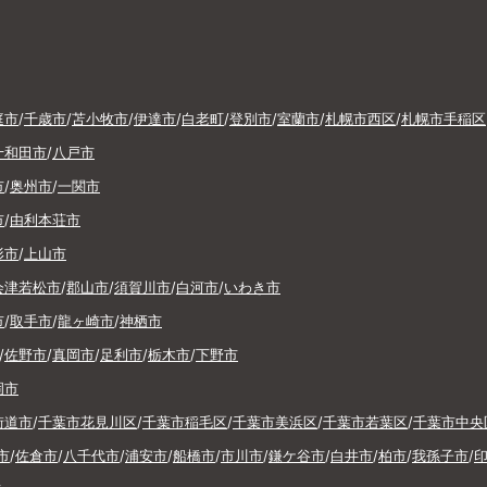
庭市
/
千歳市
/
苫小牧市
/
伊達市
/
白老町
/
登別市
/
室蘭市
/
札幌市西区
/
札幌市手稲区
十和田市
/
八戸市
市
/
奥州市
/
一関市
市
/
由利本荘市
形市
/
上山市
会津若松市
/
郡山市
/
須賀川市
/
白河市
/
いわき市
市
/
取手市
/
龍ヶ崎市
/
神栖市
/
佐野市
/
真岡市
/
足利市
/
栃木市
/
下野市
岡市
街道市
/
千葉市花見川区
/
千葉市稲毛区
/
千葉市美浜区
/
千葉市若葉区
/
千葉市中央
市
/
佐倉市
/
八千代市
/
浦安市
/
船橋市
/
市川市
/
鎌ケ谷市
/
白井市
/
柏市
/
我孫子市
/