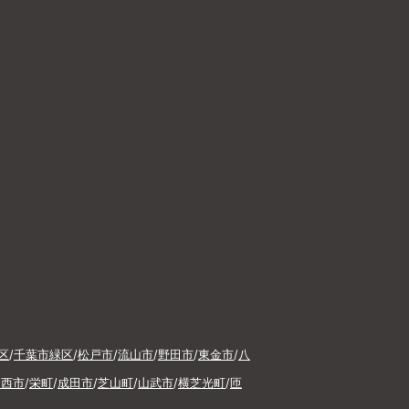
区
/
千葉市緑区
/
松戸市
/
流山市
/
野田市
/
東金市
/
八
印西市
/
栄町
/
成田市
/
芝山町
/
山武市
/
横芝光町
/
匝