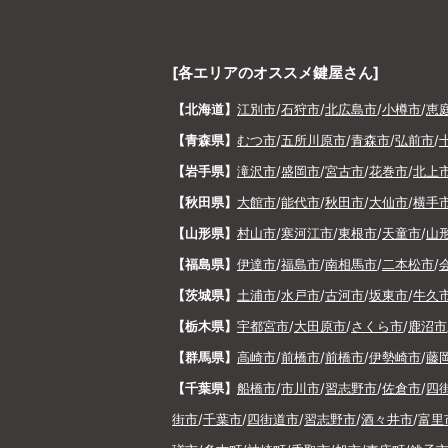
[各エリアのオススメ鍵屋さん]
【北海道】
江別市
/
石狩市
/
北広島市
/
小樽市
/
恵
【青森県】
むつ市
/
五所川原市
/
青森市
/
弘前市
/
【岩手県】
滝沢市
/
盛岡市
/
宮古市
/
花巻市
/
北上
【秋田県】
大館市
/
能代市
/
秋田市
/
大仙市
/
横手
【山形県】
村山市
/
寒河江市
/
東根市
/
天童市
/
山
【福島県】
伊達市
/
福島市
/
南相馬市
/
二本松市
/
【茨城県】
土浦市
/
水戸市
/
古河市
/
坂東市
/
牛久
【栃木県】
宇都宮市
/
大田原市
/
さくら市
/
鹿沼市
【群馬県】
高崎市
/
前橋市
/
前橋市
/
伊勢崎市
/
藤
【千葉県】
船橋市
/
市川市
/
習志野市
/
佐倉市
/
四
街市
/
千葉市
/
四街道市
/
習志野市
/
酒々井市
/
富里