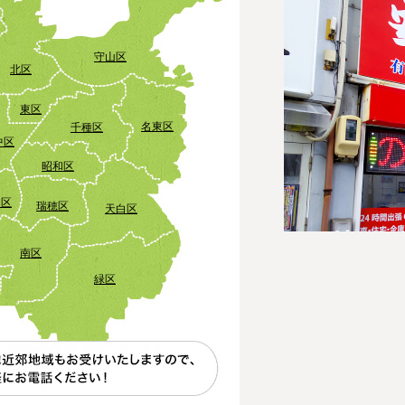
守山区
北区
東区
名東区
千種区
中区
昭和区
田区
瑞穂区
天白区
南区
緑区