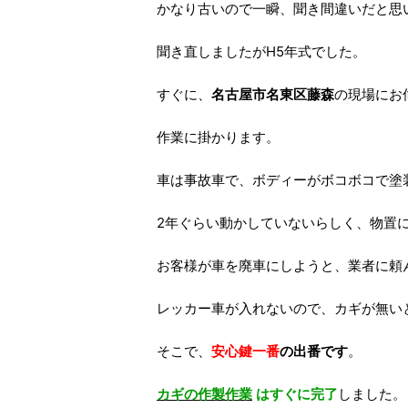
かなり古いので一瞬、聞き間違いだと思
聞き直しましたがH5年式でした。
すぐに、
名古屋市名東区藤森
の現場にお
作業に掛かります。
車は事故車で、ボディーがボコボコで塗
2年ぐらい動かしていないらしく、物置
お客様が車を廃車にしようと、業者に頼
レッカー車が入れないので、カギが無い
そこで、
安心鍵一番
の出番です
。
カギの作製作業
はすぐに完了
しました。