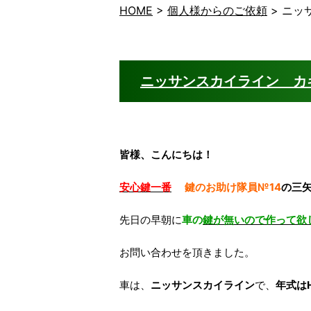
HOME
>
個人様からのご依頼
>
ニッ
ニッサンスカイライン カ
皆様、こんにちは！
安心鍵一番
鍵のお助け隊員№14
の三
先日の早朝に
車の
鍵が無いので作って欲
お問い合わせを頂きました。
車は、
ニッサンスカイライン
で、
年式は